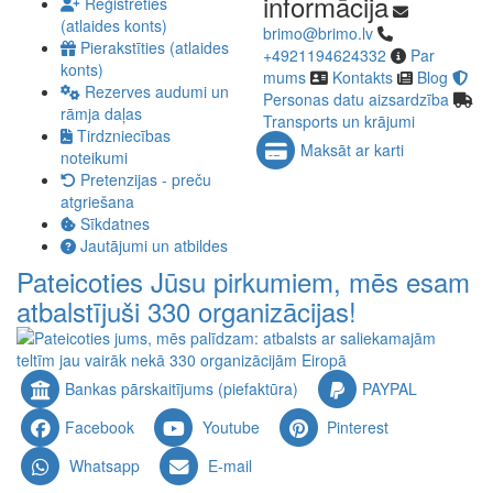
informācija
Reģistrēties
(atlaides konts)
brimo@brimo.lv
Pierakstīties (atlaides
+4921194624332
Par
konts)
mums
Kontakts
Blog
Rezerves audumi un
Personas datu aizsardzība
rāmja daļas
Transports un krājumi
Tirdzniecības
Maksāt ar karti
noteikumi
Pretenzijas - preču
atgriešana
Sīkdatnes
Jautājumi un atbildes
Pateicoties Jūsu pirkumiem, mēs esam
atbalstījuši 330 organizācijas!
Bankas pārskaitījums (piefaktūra)
PAYPAL
Facebook
Youtube
Pinterest
Whatsapp
E-mail