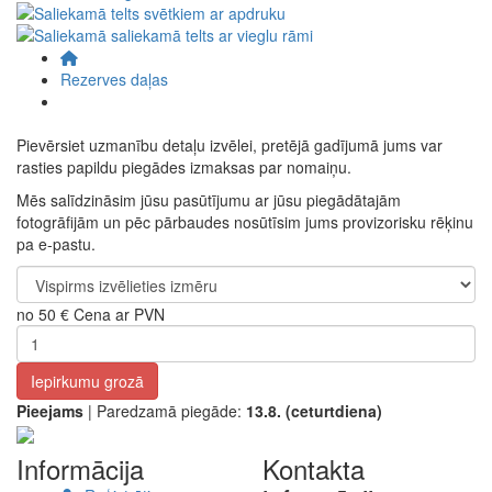
Rezerves daļas
Pievērsiet uzmanību detaļu izvēlei, pretējā gadījumā jums var
rasties papildu piegādes izmaksas par nomaiņu.
Mēs salīdzināsim jūsu pasūtījumu ar jūsu piegādātajām
fotogrāfijām un pēc pārbaudes nosūtīsim jums provizorisku rēķinu
pa e-pastu.
no
50 €
Cena ar PVN
Iepirkumu grozā
Pieejams
| Paredzamā piegāde:
13.8. (ceturtdiena)
Informācija
Kontakta