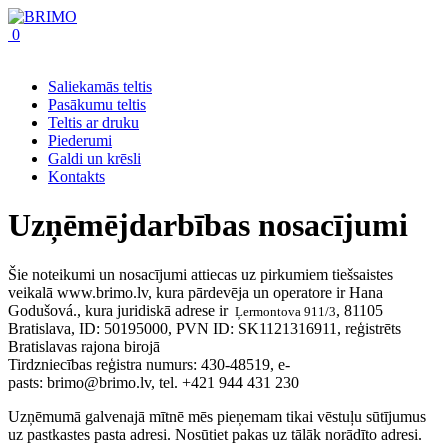
0
Saliekamās teltis
Pasākumu teltis
Teltis ar druku
Piederumi
Galdi un krēsli
Kontakts
Uzņēmējdarbības nosacījumi
Šie noteikumi un nosacījumi attiecas uz pirkumiem tiešsaistes
veikalā www.brimo.lv, kura pārdevēja un operatore ir Hana
Godušová., kura juridiskā adrese ir
,
81105
Ļermontova 911/3
Bratislava
, ID: 50195000, PVN ID: SK1121316911, reģistrēts
Bratislavas rajona birojā
Tirdzniecības reģistra numurs: 430-48519, e-
pasts: brimo@brimo.lv, tel. +421 944 431 230
Uzņēmumā galvenajā mītnē mēs pieņemam tikai vēstuļu sūtījumus
uz pastkastes pasta adresi. Nosūtiet pakas uz tālāk norādīto adresi.