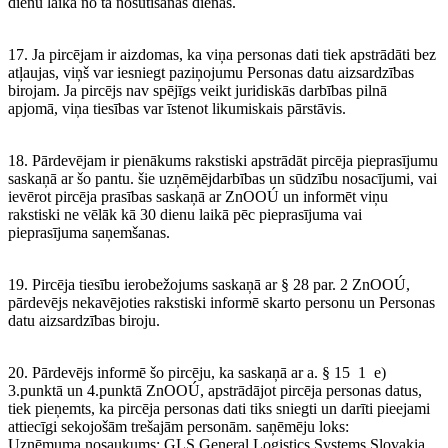
dienu laikā no tā nosūtīšanas dienas.
17. Ja pircējam ir aizdomas, ka viņa personas dati tiek apstrādāti bez
atļaujas, viņš var iesniegt paziņojumu Personas datu aizsardzības
birojam. Ja pircējs nav spējīgs veikt juridiskās darbības pilnā
apjomā, viņa tiesības var īstenot likumiskais pārstāvis.
18. Pārdevējam ir pienākums rakstiski apstrādāt pircēja pieprasījumu
saskaņā ar šo pantu. šie uzņēmējdarbības un sūdzību nosacījumi, vai
ievērot pircēja prasības saskaņā ar ZnOOÚ un informēt viņu
rakstiski ne vēlāk kā 30 dienu laikā pēc pieprasījuma vai
pieprasījuma saņemšanas.
19. Pircēja tiesību ierobežojums saskaņā ar § 28 par. 2 ZnOOÚ,
pārdevējs nekavējoties rakstiski informē skarto personu un Personas
datu aizsardzības biroju.
20. Pārdevējs informē šo pircēju, ka saskaņā ar a. § 15 1 e)
3.punktā un 4.punktā ZnOOÚ, apstrādājot pircēja personas datus,
tiek pieņemts, ka pircēja personas dati tiks sniegti un darīti pieejami
attiecīgi sekojošām trešajām personām. saņēmēju loks:
Uzņēmuma nosaukums: GLS General Logistics Systems Slovakia