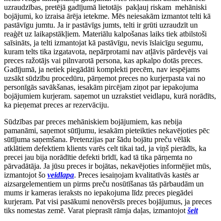
uzraudzības, pretējā gadījumā lietotājs pakļauj riskam mehāniski
bojājumi, ko izraisa ārēja ietekme. Mēs neiesakām izmantot telti kā
pastāvīgu jumtu. Ja ir pastāvīgs jumts, telti ir grūti uzraudzīt un
reaģēt uz laikapstākļiem. Materiālu kalpošanas laiks tiek atbilstoši
saīsināts, ja telti izmantojat kā pastāvīgu, nevis īslaicīgu segumu,
kuram telts tika izgatavota, nepārprotami nav atļāvis pārdevējs vai
preces ražotājs vai pilnvarotā persona, kas apkalpo dotās preces.
Gadījumā, ja netiek piegādāti komplekti precēm, nav iespējams
uzsākt sūdzību procedūru, pārņemot preces no kurjerpasta vai no
personīgās savākšanas, iesakām pircējam ziņot par iepakojuma
bojājumiem kurjeram. saņemot un uzrakstiet veidlapu, kurā norādīts,
ka pieņemat preces ar rezervāciju.
Sūdzības par preces mehāniskiem bojājumiem, kas nebija
pamanāmi, saņemot sūtījumu, iesakām pieteikties nekavējoties pēc
sūtījuma saņemšana. Pretenzijas par šādu bojātu preču vēlāk
atklātiem defektiem klients varēs celt tikai tad, ja viņš pierādīs, ka
precei jau bija norādītie defekti brīdī, kad tā tika pārņemta no
pārvadātāja. Ja jūsu preces ir bojātas, nekavējoties informējiet mūs,
izmantojot šo
veidlapa
. Preces iesaiņojam kvalitatīvās kastēs ar
aizsargelementiem un pirms preču nosūtīšanas tās pārbaudām un
mums ir kameras ieraksts no iepakojuma līdz preces piegādei
kurjeram. Pat visi pasākumi nenovērsīs preces bojājumus, ja preces
tiks nomestas zemē. Varat pieprasīt rāmja daļas, izmantojot
šeit