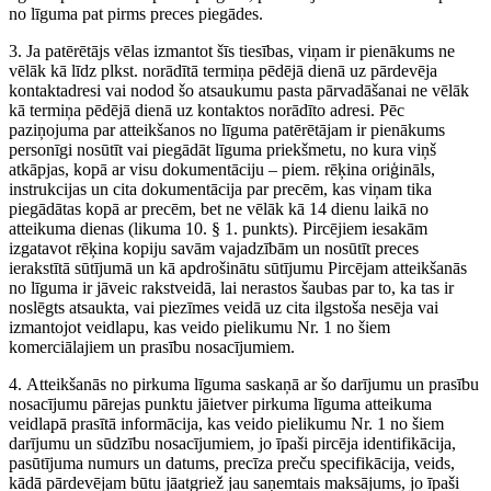
no līguma pat pirms preces piegādes.
3. Ja patērētājs vēlas izmantot šīs tiesības, viņam ir pienākums ne
vēlāk kā līdz plkst. norādītā termiņa pēdējā dienā uz pārdevēja
kontaktadresi vai nodod šo atsaukumu pasta pārvadāšanai ne vēlāk
kā termiņa pēdējā dienā uz kontaktos norādīto adresi. Pēc
paziņojuma par atteikšanos no līguma patērētājam ir pienākums
personīgi nosūtīt vai piegādāt līguma priekšmetu, no kura viņš
atkāpjas, kopā ar visu dokumentāciju – piem. rēķina oriģināls,
instrukcijas un cita dokumentācija par precēm, kas viņam tika
piegādātas kopā ar precēm, bet ne vēlāk kā 14 dienu laikā no
atteikuma dienas (likuma 10. § 1. punkts). Pircējiem iesakām
izgatavot rēķina kopiju savām vajadzībām un nosūtīt preces
ierakstītā sūtījumā un kā apdrošinātu sūtījumu Pircējam atteikšanās
no līguma ir jāveic rakstveidā, lai nerastos šaubas par to, ka tas ir
noslēgts atsaukta, vai piezīmes veidā uz cita ilgstoša nesēja vai
izmantojot veidlapu, kas veido pielikumu Nr. 1 no šiem
komerciālajiem un prasību nosacījumiem.
4. Atteikšanās no pirkuma līguma saskaņā ar šo darījumu un prasību
nosacījumu pārejas punktu jāietver pirkuma līguma atteikuma
veidlapā prasītā informācija, kas veido pielikumu Nr. 1 no šiem
darījumu un sūdzību nosacījumiem, jo īpaši pircēja identifikācija,
pasūtījuma numurs un datums, precīza preču specifikācija, veids,
kādā pārdevējam būtu jāatgriež jau saņemtais maksājums, jo īpaši