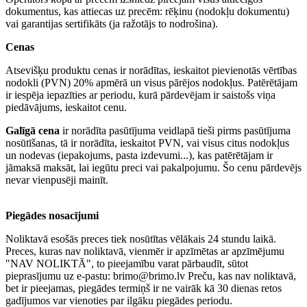
dokumentus, kas attiecas uz precēm: rēķinu (nodokļu dokumentu)
vai garantijas sertifikāts (ja ražotājs to nodrošina).
Cenas
Atsevišķu produktu cenas ir norādītas, ieskaitot pievienotās vērtības
nodokli (PVN) 20% apmērā un visus pārējos nodokļus. Patērētājam
ir iespēja iepazīties ar periodu, kurā pārdevējam ir saistošs viņa
piedāvājums, ieskaitot cenu.
Galīgā cena
ir norādīta pasūtījuma veidlapā tieši pirms pasūtījuma
nosūtīšanas, tā ir norādīta, ieskaitot PVN, vai visus citus nodokļus
un nodevas (iepakojums, pasta izdevumi...), kas patērētājam ir
jāmaksā maksāt, lai iegūtu preci vai pakalpojumu. Šo cenu pārdevējs
nevar vienpusēji mainīt.
Piegādes nosacījumi
Noliktavā esošās preces tiek nosūtītas vēlākais 24 stundu laikā.
Preces, kuras nav noliktavā, vienmēr ir apzīmētas ar apzīmējumu
"NAV NOLIKTĀ", to pieejamību varat pārbaudīt, sūtot
pieprasījumu uz e-pastu: brimo@brimo.lv Preču, kas nav noliktavā,
bet ir pieejamas, piegādes termiņš ir ne vairāk kā 30 dienas retos
gadījumos var vienoties par ilgāku piegādes periodu.