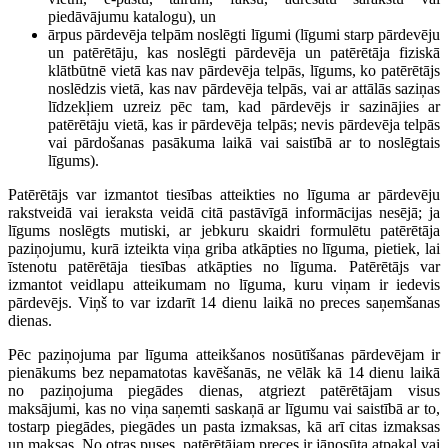
piedāvājumu katalogu), un
ārpus pārdevēja telpām noslēgti līgumi (līgumi starp pārdevēju
un patērētāju, kas noslēgti pārdevēja un patērētāja fiziskā
klātbūtnē vietā kas nav pārdevēja telpās, līgums, ko patērētājs
noslēdzis vietā, kas nav pārdevēja telpās, vai ar attālās saziņas
līdzekļiem uzreiz pēc tam, kad pārdevējs ir sazinājies ar
patērētāju vietā, kas ir pārdevēja telpās; nevis pārdevēja telpās
vai pārdošanas pasākuma laikā vai saistībā ar to noslēgtais
līgums).
Patērētājs var izmantot tiesības atteikties no līguma ar pārdevēju
rakstveidā vai ieraksta veidā citā pastāvīgā informācijas nesējā; ja
līgums noslēgts mutiski, ar jebkuru skaidri formulētu patērētāja
paziņojumu, kurā izteikta viņa griba atkāpties no līguma, pietiek, lai
īstenotu patērētāja tiesības atkāpties no līguma. Patērētājs var
izmantot veidlapu atteikumam no līguma, kuru viņam ir iedevis
pārdevējs. Viņš to var izdarīt 14 dienu laikā no preces saņemšanas
dienas.
Pēc paziņojuma par līguma atteikšanos nosūtīšanas pārdevējam ir
pienākums bez nepamatotas kavēšanās, ne vēlāk kā 14 dienu laikā
no paziņojuma piegādes dienas, atgriezt patērētājam visus
maksājumi, kas no viņa saņemti saskaņā ar līgumu vai saistībā ar to,
tostarp piegādes, piegādes un pasta izmaksas, kā arī citas izmaksas
un maksas. No otras puses, patērētājam preces ir jānosūta atpakaļ vai