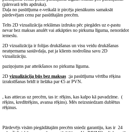
(pārsvarā telts apdruka).
Daļa no pasūtījuma e-veikalā ir pircēja pienākums samaksāt
pārdevējam cenu par pasūtītajām precēm.
Telts 2D vizualizācija reklāmas izdruku pēc piegādes uz e-pastu
nevar bez maksas anulēt vai atkāpties no pirkuma līguma, nenorādot
iemeslu.
2D vizualizācija ir folijas drukāšanas un visu veidu drukāšanas
neatņemama sastāvdaļa, pat ja klients nodrošina savu 2D
vizualizāciju.
paziņojums par atteikšanos no pirkuma līguma.
2D
vizualizācija būs bez maksas
;ja pasūtījuma vērtība rēķina
izrakstīšanas brīdī ir lielāka par €5 ar PVN.
, kas attiecas uz precēm, tas ir: rēķins, kas kalpo kā pavadzīme. (
rēķins, kredītrēķins, avansa rēķins). Mēs neizsniedzam dublētus
rēķinus.
Pārdevējs visām piegādātajām precēm sniedz garantiju, kas ir 24