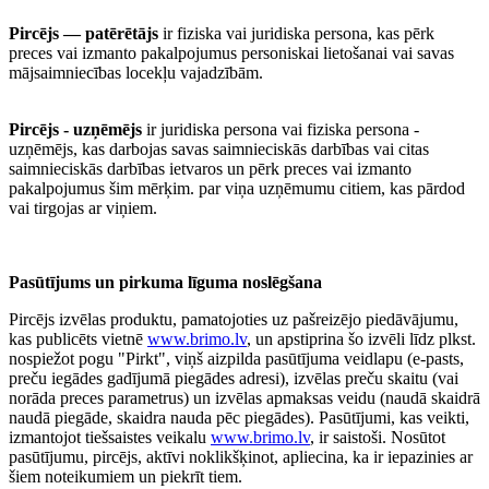
Pircējs — patērētājs
ir fiziska vai juridiska persona, kas pērk
preces vai izmanto pakalpojumus personiskai lietošanai vai savas
mājsaimniecības locekļu vajadzībām.
Pircējs - uzņēmējs
ir juridiska persona vai fiziska persona -
uzņēmējs, kas darbojas savas saimnieciskās darbības vai citas
saimnieciskās darbības ietvaros un pērk preces vai izmanto
pakalpojumus šim mērķim. par viņa uzņēmumu citiem, kas pārdod
vai tirgojas ar viņiem.
Pasūtījums un pirkuma līguma noslēgšana
Pircējs izvēlas produktu, pamatojoties uz pašreizējo piedāvājumu,
kas publicēts vietnē
www.brimo.lv
, un apstiprina šo izvēli līdz plkst.
nospiežot pogu "Pirkt", viņš aizpilda pasūtījuma veidlapu (e-pasts,
preču iegādes gadījumā piegādes adresi), izvēlas preču skaitu (vai
norāda preces parametrus) un izvēlas apmaksas veidu (naudā skaidrā
naudā piegāde, skaidra nauda pēc piegādes). Pasūtījumi, kas veikti,
izmantojot tiešsaistes veikalu
www.brimo.lv
, ir saistoši. Nosūtot
pasūtījumu, pircējs, aktīvi noklikšķinot, apliecina, ka ir iepazinies ar
šiem noteikumiem un piekrīt tiem.