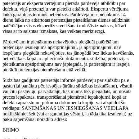
patērētājs ar eksperta vērtējumu pierāda pārdevēja atbildību par
defektu, viņš pretenziju var pieteikt atkārtoti. Ekspertu vērtējuma
laikā garantijas termiņš nebeidzas. Pārdevējam ir pienākums 14
dienu laikā no atkārtotas pretenzijas pieteikšanas dienas atlīdzināt
patērētājam visas ekspertīzes veikšanai radušās izmaksas, kā arī
visas ar to saistītās izmaksas, kas veiktas mērķtiecīgi.
Pārdevējam ir pienākums nekavējoties piegādāt patērētājam
pretenzijas iesnieguma apstiprinājumu, ja apstiprinājumu nav
iespējams piegādāt nekavējoties, tas jānogādā bez liekas kavēšanās,
bet vēlākais kopā ar apliecinošu dokumentu. sūdzība; pretenzijas
pieteikuma apstiprinājums nav jāpiegādā, ja patērētājam ir iespēja
pierādīt pretenzijas piemērošanu citā veidā.
Sūdzības gadījumā patērētājs informē pārdevēju par sūdzību pa e-
pastu (lai panāktu pēc iespējas ātrāku sūdzības izskatīšanu), vēstuli
vai citu pastāvīgu pārvadātāju, kas mums tiks piegādāts, un nosūta
preces iepakotas. transportēšanai piemērotā iepakojumā kopā ar
defekta aprakstu un pirkuma dokumenta kopiju vai aizpildot šo
veidlapu: SAŅEMŠANAS UN IESNIEGŠANAS VEIDLAPA
noklikšķiniet šeit (vai ar garantijas vēstuli, ja tāda tika izsniegta) uz
paku saņemšanai norādīto adresi:
BRIMO