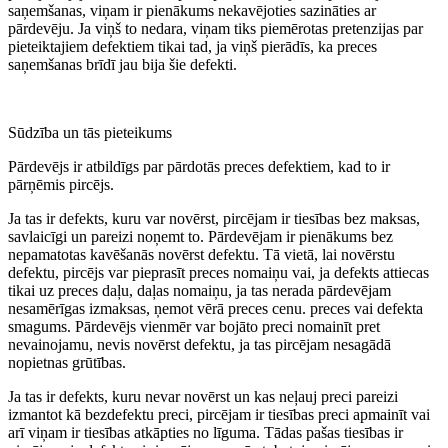
saņemšanas, viņam ir pienākums nekavējoties sazināties ar
pārdevēju. Ja viņš to nedara, viņam tiks piemērotas pretenzijas par
pieteiktajiem defektiem tikai tad, ja viņš pierādīs, ka preces
saņemšanas brīdī jau bija šie defekti.
Sūdzība un tās pieteikums
Pārdevējs ir atbildīgs par pārdotās preces defektiem, kad to ir
pārņēmis pircējs.
Ja tas ir defekts, kuru var novērst, pircējam ir tiesības bez maksas,
savlaicīgi un pareizi noņemt to. Pārdevējam ir pienākums bez
nepamatotas kavēšanās novērst defektu. Tā vietā, lai novērstu
defektu, pircējs var pieprasīt preces nomaiņu vai, ja defekts attiecas
tikai uz preces daļu, daļas nomaiņu, ja tas nerada pārdevējam
nesamērīgas izmaksas, ņemot vērā preces cenu. preces vai defekta
smagums. Pārdevējs vienmēr var bojāto preci nomainīt pret
nevainojamu, nevis novērst defektu, ja tas pircējam nesagādā
nopietnas grūtības.
Ja tas ir defekts, kuru nevar novērst un kas neļauj preci pareizi
izmantot kā bezdefektu preci, pircējam ir tiesības preci apmainīt vai
arī viņam ir tiesības atkāpties no līguma. Tādas pašas tiesības ir