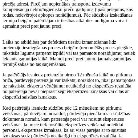
pircēja adresi. Pircējam nepienākas transporta izdevumu
kompensācija netīru/higiēnisku preču gadījumā (īpaši pelējums, kas
rodas, neievērojot apkopes norādījumus). Pēc sūdzības izskatīšanas
termiņa beigām patērētājam ir tiesības atkāpties no līguma vai arī
apmainīt preci pret jaunu preci.
Laiks no atbildības par defektiem tiesību izmantošanas līdz
pretenziju iesniegšanas procesa beigām (remontētās preces piegāde,
rakstisks lūgums pārņemt izpildi vai tās pamatots noraidījums) netiek
iekļauts garantijas laikā. Mainot preci pret jaunu, jaunais garantijas
termiņš sākas no tās saņemšanas.
Ja patērētājs iesniedz pretenziju pirmo 12 mēnešu laikā no pirkuma
brīža, pārdevējs pretenziju var izskatīt, noraidot to, tikai pamatojoties
uz rakstisku eksperta vērtējumu; neatkarīgi no ekspertīzes rezultāta
no patērētāja nevar pieprasīt segt ekspertīzes izmaksas vai citas ar
ekspertīzi saistītas izmaksas.
Kad patērētājs iesniedz sūdzību pēc 12 mēnešiem no pirkuma
veikšanas, pārdevējam noraidot, pārdevēja pienākums ir sūdzības
dokumentā norādīt, kam patērētājs preci var nosūtīt ekspertīzes
veikšanai. Ja prece tiek nosūtīta ekspertīzes veikšanai noteiktai
personai, ekspertīzes izmaksas, kā arī visas pārējās ar to saistītās
izmaksas sedz pārdevējs neatkarīgi no ekspertīzes rezultāta. Ja