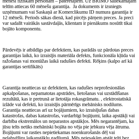
mēneši fiziskām personām – patērētājiem. Uz BRIMO saliekamajām
teltīm attiecas 60 mēnešu garantija. Ja dokuments ir izsniegts
uzņēmumam vai Saskaņā ar Komerclikumu ID numura garantija ir
12 mēneši. Periods sākas dienā, kad pircējs pārņem preces. Ja preci
var sadalīt vairākās sastāvdaļās, klientam ir pienākums nosūtīt tikai
bojāto komponentu.
Pārdevējs ir atbildīgs par defektiem, kas parādās uz pārdotas preces
garantijas laikā, ko izraisījis materiāla defekts, funkcionāla kļūda vai
ražošanas vai montāžas laikā radušies defekti. Rēķins (kalpo arī kā
garantijas sertifikāts)
Garantija neattiecas uz defektiem, kas radušies neprofesionālas
apkalpošanas, nepamatotas apstrādes, lietošanas vai uzstādīšanas
rezultātā, kas ir pretrunā ar lietotāja rokasgrāmatu. , elektrostatiskā
izlāde vai defekti, ko izraisījis pārmērīgs mehānisks nodilums.
Garantija neattiecas arī uz bojājumiem, ko izraisījušas dabas
katastrofas, dabas katastrofas, vardarbīgi bojājumi, laika apstākļi vai
darbība ekstremālos un neparastos apstākļos. Mēs negarantējam, ka
jūsu telts netiks mehāniski bojāta no vēja pie jebkura vēja ātruma.
Bojājumi var rasties nepietiekamas noenkurošanās dēļ vai
nelabvēlīgu laikapstākļu gadījumā. Mēs neiesakām atstāt telti bez