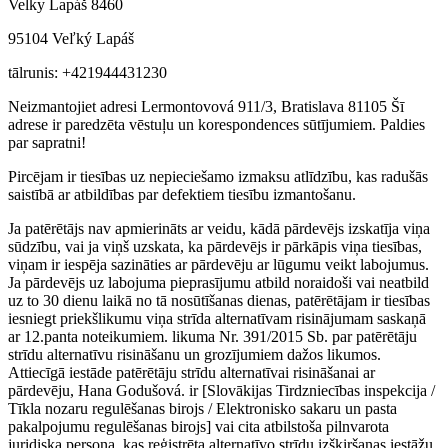
Velky Lapáš 8460
95104 Veľký Lapáš
tālrunis: +421944431230
Neizmantojiet adresi Lermontovová 911/3, Bratislava 81105 Šī
adrese ir paredzēta vēstuļu un korespondences sūtījumiem. Paldies
par sapratni!
Pircējam ir tiesības uz nepieciešamo izmaksu atlīdzību, kas radušās
saistībā ar atbildības par defektiem tiesību izmantošanu.
Ja patērētājs nav apmierināts ar veidu, kādā pārdevējs izskatīja viņa
sūdzību, vai ja viņš uzskata, ka pārdevējs ir pārkāpis viņa tiesības,
viņam ir iespēja sazināties ar pārdevēju ar lūgumu veikt labojumus.
Ja pārdevējs uz labojuma pieprasījumu atbild noraidoši vai neatbild
uz to 30 dienu laikā no tā nosūtīšanas dienas, patērētājam ir tiesības
iesniegt priekšlikumu viņa strīda alternatīvam risinājumam saskaņā
ar 12.panta noteikumiem. likuma Nr. 391/2015 Sb. par patērētāju
strīdu alternatīvu risināšanu un grozījumiem dažos likumos.
Attiecīgā iestāde patērētāju strīdu alternatīvai risināšanai ar
pārdevēju, Hana Godušová. ir [Slovākijas Tirdzniecības inspekcija /
Tīkla nozaru regulēšanas birojs / Elektronisko sakaru un pasta
pakalpojumu regulēšanas birojs] vai cita atbilstoša pilnvarota
juridiska persona, kas reģistrēta alternatīvo strīdu izšķiršanas iestāžu