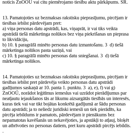
noticis ZnOOÚ vai citu piemērojamo tiesību aktu pārkāpums. SR.
13. Pamatojoties uz bezmaksas rakstisku pieprasījumu, pircējam ir
tiesības iebilst pārdevējam pret:
a) viņa personas datu apstrādi, kas, viņaprāt, ir vai tiks veikta
apstrādā tiešā mārketinga nolūkos bez viņa piekrišanas un pieprasa
to likvidāciju,
b) 10. § paragrāfā minēto personas datu izmantošanu. 3 d) tiešā
mārketinga nolūkos pasta saziņā, vai
c) 10. § paragrāfā minēto personas datu sniegšanai. 3 d) tiešā
mārketinga nolūkos.
14. Pamatojoties uz bezmaksas rakstisku pieprasījumu, pircējam ir
tiesības iebilst pret pārdevēja veikto personas datu apstrādi
gadījumos saskaņā ar 10. panta 1. punktu. 3 a), e), f) vai g)
ZnOOÚ, norādot leģitīmus iemeslus vai uzrādot pierādījumus par
neatļautu iejaukšanos tās ar likumu aizsargātās tiesībās un interesēs,
kuras tiek vai var tikt bojātas konkrētā gadījumā ar šādu personas
datu apstrādi; ja to neliedz juridiski iemesli un tiek pierādīts, ka
pircēja iebildums ir pamatots, pārdevējam ir pienākums bez
nepamatotas kavēšanās un nekavējoties, ja apstākļi to atļauj, bloķēt
un atbrīvoties no personas datiem, pret kuru apstrādi pircējs iebildis.
.