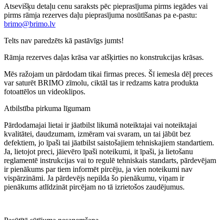
Atsevišķu detaļu cenu saraksts pēc pieprasījuma pirms iegādes vai
pirms rāmja rezerves daļu pieprasījuma nosūtīšanas pa e-pastu:
brimo@brimo.lv
Telts nav paredzēts kā pastāvīgs jumts!
Rāmja rezerves daļas krāsa var atšķirties no konstrukcijas krāsas.
Mēs ražojam un pārdodam tikai firmas preces. Šī iemesla dēļ preces
var saturēt BRIMO zīmolu, ciktāl tas ir redzams katra produkta
fotoattēlos un videoklipos.
Atbilstība pirkuma līgumam
Pārdodamajai lietai ir jāatbilst likumā noteiktajai vai noteiktajai
kvalitātei, daudzumam, izmēram vai svaram, un tai jābūt bez
defektiem, jo īpaši tai jāatbilst saistošajiem tehniskajiem standartiem.
Ja, lietojot preci, jāievēro īpaši noteikumi, it īpaši, ja lietošanu
reglamentē instrukcijas vai to regulē tehniskais standarts, pārdevējam
ir pienākums par tiem informēt pircēju, ja vien noteikumi nav
vispārzināmi. Ja pārdevējs nepilda šo pienākumu, viņam ir
pienākums atlīdzināt pircējam no tā izrietošos zaudējumus.