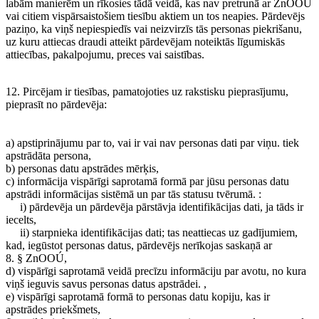
labām manierēm un rīkosies tādā veidā, kas nav pretrunā ar ZnOOÚ
vai citiem vispārsaistošiem tiesību aktiem un tos neapies. Pārdevējs
paziņo, ka viņš nepiespiedīs vai neizvirzīs tās personas piekrišanu,
uz kuru attiecas draudi atteikt pārdevējam noteiktās līgumiskās
attiecības, pakalpojumu, preces vai saistības.
12. Pircējam ir tiesības, pamatojoties uz rakstisku pieprasījumu,
pieprasīt no pārdevēja:
a) apstiprinājumu par to, vai ir vai nav personas dati par viņu. tiek
apstrādāta persona,
b) personas datu apstrādes mērķis,
c) informācija vispārīgi saprotamā formā par jūsu personas datu
apstrādi informācijas sistēmā un par tās statusu tvērumā. :
i) pārdevēja un pārdevēja pārstāvja identifikācijas dati, ja tāds ir
iecelts,
ii) starpnieka identifikācijas dati; tas neattiecas uz gadījumiem,
kad, iegūstot personas datus, pārdevējs nerīkojas saskaņā ar
8. § ZnOOÚ,
d) vispārīgi saprotamā veidā precīzu informāciju par avotu, no kura
viņš ieguvis savus personas datus apstrādei. ,
e) vispārīgi saprotamā formā to personas datu kopiju, kas ir
apstrādes priekšmets,