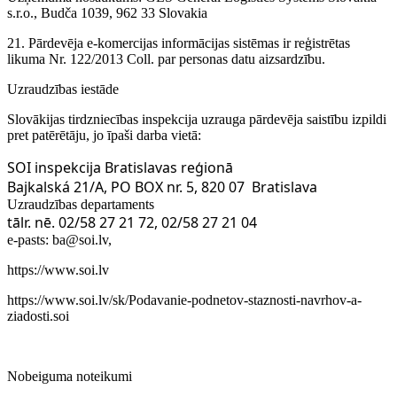
s.r.o., Budča 1039, 962 33 Slovakia
21. Pārdevēja e-komercijas informācijas sistēmas ir reģistrētas
likuma Nr. 122/2013 Coll. par personas datu aizsardzību.
Uzraudzības iestāde
Slovākijas tirdzniecības inspekcija uzrauga pārdevēja saistību izpildi
pret patērētāju, jo īpaši darba vietā:
SOI inspekcija Bratislavas reģionā
Bajkalská 21/A, PO BOX nr. 5, 820 07 Bratislava
Uzraudzības departaments
tālr. nē. 02/58 27 21 72, 02/58 27 21 04
e-pasts: ba@soi.lv,
https://www.soi.lv
https://www.soi.lv/sk/Podavanie-podnetov-staznosti-navrhov-a-
ziadosti.soi
Nobeiguma noteikumi