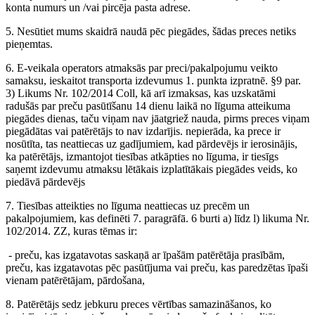
konta numurs un /vai pircēja pasta adrese.
5. Nesūtiet mums skaidrā naudā pēc piegādes, šādas preces netiks
pieņemtas.
6. E-veikala operators atmaksās par preci/pakalpojumu veikto
samaksu, ieskaitot transporta izdevumus 1. punkta izpratnē. §9 par.
3) Likums Nr. 102/2014 Coll, kā arī izmaksas, kas uzskatāmi
radušās par preču pasūtīšanu 14 dienu laikā no līguma atteikuma
piegādes dienas, taču viņam nav jāatgriež nauda, pirms preces viņam
piegādātas vai patērētājs to nav izdarījis. nepierāda, ka prece ir
nosūtīta, tas neattiecas uz gadījumiem, kad pārdevējs ir ierosinājis,
ka patērētājs, izmantojot tiesības atkāpties no līguma, ir tiesīgs
saņemt izdevumu atmaksu lētākais izplatītākais piegādes veids, ko
piedāvā pārdevējs
7. Tiesības atteikties no līguma neattiecas uz precēm un
pakalpojumiem, kas definēti 7. paragrāfā. 6 burti a) līdz l) likuma Nr.
102/2014. ZZ, kuras tēmas ir:
- preču, kas izgatavotas saskaņā ar īpašām patērētāja prasībām,
preču, kas izgatavotas pēc pasūtījuma vai preču, kas paredzētas īpaši
vienam patērētājam, pārdošana,
8. Patērētājs sedz jebkuru preces vērtības samazināšanos, ko