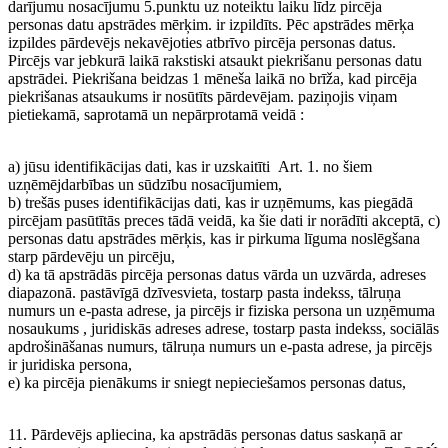
darījumu nosacījumu 5.punktu uz noteiktu laiku līdz pircēja
personas datu apstrādes mērķim. ir izpildīts. Pēc apstrādes mērķa
izpildes pārdevējs nekavējoties atbrīvo pircēja personas datus.
Pircējs var jebkurā laikā rakstiski atsaukt piekrišanu personas datu
apstrādei. Piekrišana beidzas 1 mēneša laikā no brīža, kad pircēja
piekrišanas atsaukums ir nosūtīts pārdevējam. paziņojis viņam
pietiekamā, saprotamā un nepārprotamā veidā :
a) jūsu identifikācijas dati, kas ir uzskaitīti Art. 1. no šiem
uzņēmējdarbības un sūdzību nosacījumiem,
b) trešās puses identifikācijas dati, kas ir uzņēmums, kas piegādā
pircējam pasūtītās preces tādā veidā, ka šie dati ir norādīti akceptā, c)
personas datu apstrādes mērķis, kas ir pirkuma līguma noslēgšana
starp pārdevēju un pircēju,
d) ka tā apstrādās pircēja personas datus vārda un uzvārda, adreses
diapazonā. pastāvīgā dzīvesvieta, tostarp pasta indekss, tālruņa
numurs un e-pasta adrese, ja pircējs ir fiziska persona un uzņēmuma
nosaukums , juridiskās adreses adrese, tostarp pasta indekss, sociālās
apdrošināšanas numurs, tālruņa numurs un e-pasta adrese, ja pircējs
ir juridiska persona,
e) ka pircēja pienākums ir sniegt nepieciešamos personas datus,
11. Pārdevējs apliecina, ka apstrādās personas datus saskaņā ar