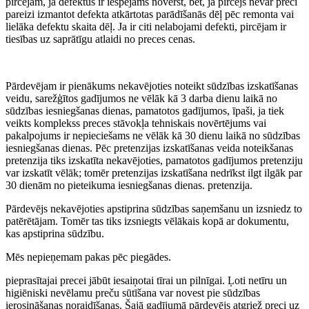
pircējam, ja defektus ir iespējams novērst, bet, ja pircējs nevar preci
pareizi izmantot defekta atkārtotas parādīšanās dēļ pēc remonta vai
lielāka defektu skaita dēļ. Ja ir citi nelabojami defekti, pircējam ir
tiesības uz saprātīgu atlaidi no preces cenas.
Pārdevējam ir pienākums nekavējoties noteikt sūdzības izskatīšanas
veidu, sarežģītos gadījumos ne vēlāk kā 3 darba dienu laikā no
sūdzības iesniegšanas dienas, pamatotos gadījumos, īpaši, ja tiek
veikts komplekss preces stāvokļa tehniskais novērtējums vai
pakalpojums ir nepieciešams ne vēlāk kā 30 dienu laikā no sūdzības
iesniegšanas dienas. Pēc pretenzijas izskatīšanas veida noteikšanas
pretenzija tiks izskatīta nekavējoties, pamatotos gadījumos pretenziju
var izskatīt vēlāk; tomēr pretenzijas izskatīšana nedrīkst ilgt ilgāk par
30 dienām no pieteikuma iesniegšanas dienas. pretenzija.
Pārdevējs nekavējoties apstiprina sūdzības saņemšanu un izsniedz to
patērētājam. Tomēr tas tiks izsniegts vēlākais kopā ar dokumentu,
kas apstiprina sūdzību.
Mēs nepieņemam pakas pēc piegādes.
pieprasītajai precei jābūt iesaiņotai tīrai un pilnīgai. Ļoti netīru un
higiēniski nevēlamu preču sūtīšana var novest pie sūdzības
ierosināšanas noraidīšanas. Šajā gadījumā pārdevējs atgriež preci uz