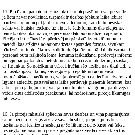
15. Pircējam, pamatojoties uz rakstisku pieprasījumu vai personīgi,
ja lietu nevar novilcināt, turpmāk ir tiesības jebkurā laikā iebilst
pārdevējam un nepakļaut pārdevēja lēmumu, kam būtu tiesiskas
sekas vai būtiska ietekme uz viņu, ja šāds lēmums tiks pieņemts,
pamatojoties tikai uz viņas personas datu automatizētu apstrādi.
Pircējam ir tiesības lūgt pārdevējam pārskatīt izdoto lēmumu ar
metodi, kas atšķiras no automatizētās apstrādes formas, savukārt
pārdevējam ir pienākums izpildīt pircēja lūgumu tā, lai pilnvarotajai
personai būtu izšķiroša loma. lēmuma izskatīšanā; pārdevējs informē
pircēju par pārbaudes metodi un atraduma rezultātu termiņā saskaņā
ar 1.punktu. Šo noteikumu 9.18. Pircējam šo tiesību nav tikai tad, ja
to nosaka īpašs likums, kas regulē pircēja likumīgo interešu
nodrošināšanas pasākumus, vai ja pirmslīguma attiecību ietvaros vai
līguma attiecību pastāvēšanas laikā pārdevējs pieņēmis lēmumu, kas
atbilst pircēja lūgumam, vai, ja pamatojoties uz līgumu, pārdevējs ir
veicis citus atbilstošus pasākumus, lai nodrošinātu pircēja likumīgās
intereses.
16. Ja pircējs rakstiski apliecina savas tiesības un viņa pieprasījuma
saturs liecina, ka viņš aizstāv savas tiesības, pieprasījums tiek
uzskatīts par iesniegtu saskaņā ar šo likumu; pa e-pastu vai faksu
iesniegto pieprasījumu pircējs piegādā rakstveidā ne vēlāk kā trīs