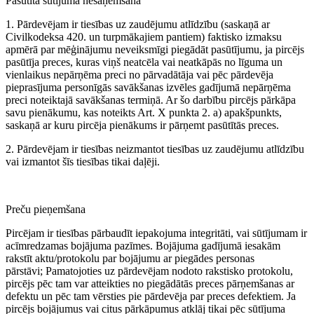
Pasūtītā sūtījuma nesaņemšana
1. Pārdevējam ir tiesības uz zaudējumu atlīdzību (saskaņā ar
Civilkodeksa 420. un turpmākajiem pantiem) faktisko izmaksu
apmērā par mēģinājumu neveiksmīgi piegādāt pasūtījumu, ja pircējs
pasūtīja preces, kuras viņš neatcēla vai neatkāpās no līguma un
vienlaikus nepārņēma preci no pārvadātāja vai pēc pārdevēja
pieprasījuma personīgās savākšanas izvēles gadījumā nepārņēma
preci noteiktajā savākšanas termiņā. Ar šo darbību pircējs pārkāpa
savu pienākumu, kas noteikts Art. X punkta 2. a) apakšpunkts,
saskaņā ar kuru pircēja pienākums ir pārņemt pasūtītās preces.
2. Pārdevējam ir tiesības neizmantot tiesības uz zaudējumu atlīdzību
vai izmantot šīs tiesības tikai daļēji.
Preču pieņemšana
Pircējam ir tiesības pārbaudīt iepakojuma integritāti, vai sūtījumam ir
acīmredzamas bojājuma pazīmes. Bojājuma gadījumā iesakām
rakstīt aktu/protokolu par bojājumu ar piegādes personas
pārstāvi; Pamatojoties uz pārdevējam nodoto rakstisko protokolu,
pircējs pēc tam var atteikties no piegādātās preces pārņemšanas ar
defektu un pēc tam vērsties pie pārdevēja par preces defektiem. Ja
pircējs bojājumus vai citus pārkāpumus atklāj tikai pēc sūtījuma