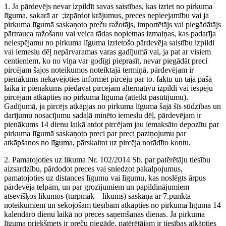
1. Ja pārdevējs nevar izpildīt savas saistības, kas izriet no pirkuma
līguma, sakarā ar ;izpārdot krājumus, preces nepieejamību vai ja
pirkuma līgumā saskaņoto preču ražotājs, importētājs vai piegādātājs
pārtrauca ražošanu vai veica tādas nopietnas izmaiņas, kas padarīja
neiespējamu no pirkuma līguma izrietošo pārdevēja saistību izpildi
vai iemeslu dēļ nepārvaramas varas gadījumā vai, ja pat ar visiem
centieniem, ko no viņa var godīgi pieprasīt, nevar piegādāt preci
pircējam šajos noteikumos noteiktajā termiņā, pārdevējam ir
pienākums nekavējoties informēt pircēju par to. faktu un tajā pašā
laikā ir pienākums piedāvāt pircējam alternatīvu izpildi vai iespēju
pircējam atkāpties no pirkuma līguma (atteikt pasūtījumu).
Gadījumā, ja pircējs atkāpjas no pirkuma līguma šajā šīs sūdzības un
darījumu nosacījumu sadaļā minēto iemeslu dēļ, pārdevējam ir
pienākums 14 dienu laikā atdot pircējam jau iemaksāto depozītu par
pirkuma līgumā saskaņoto preci par preci paziņojumu par
atkāpšanos no līguma, pārskaitot uz pircēja norādīto kontu.
2. Pamatojoties uz likuma Nr. 102/2014 Sb. par patērētāju tiesību
aizsardzību, pārdodot preces vai sniedzot pakalpojumus,
pamatojoties uz distances līgumu vai līgumu, kas noslēgts ārpus
pārdevēja telpām, un par grozījumiem un papildinājumiem
atsevišķos likumos (turpmāk – likums) saskaņā ar 7.punkta
noteikumiem un sekojošām tiesībām atkāpties no pirkuma līguma 14
kalendāro dienu laikā no preces saņemšanas dienas. Ja pirkuma
līguma priekšmets ir preču piegāde, patērētājam ir tiesības atkāpties