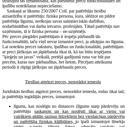
izraisījusi tās izmantošana, kas pārsniedz preču funkcionalitātes un
īpašību noteikšanai nepieciešamo.
Saskaņā ar likumu 250/2007 Coll. par patērētāju tiesību
aizsardzību ir patērētājs: fiziska persona, kura, slēdzot un pildot
patērētāja līgumu, nerīkojas savas saimnieciskās darbības,
nodarbinātības vai darba ietvaros. profesijām. Tātad patērētājs nav
uzņēmums, tā ir fiziska persona – ne-uzņēmējs.
Pēc preces piegādes patērētājam ir iespēja pārbaudīt tās
funkcionalitāti, taču viņš nevar izmantot preci, ja atkāpjas no līguma.
Lai noteiktu preces raksturu, īpašības un funkcionalitāti, patērētājam
ar preci jārīkojas un jāpārbauda tikai tā, kā tas būtu iespējams
"ķieģeļu un javas" veikalā, pretējā gadījumā runa var būt par
precēm, kuras nav pārbaudītas, bet lietots. Pircējam atteikuma
periodā ir rūpīgi jārīkojas un jāpārbauda preces.
Tiesības atgriezt preces, nenorādot iemeslu
Juridiskās tiesības atgriezt preces, nenorādot iemeslu, rodas tikai tad,
ja patērētājs iegādājās preces, izmantojot:
līgums, kas noslēgts no distances (līgums starp pārdevēju un
patērētāju
saskaņots un kas noslēgti tikai ar vienu vai
vairākiem attālās saziņas līdzekļiem bez vienlaicīgas pārdevēja
un patērētāja fiziskas klātbūtnes,
jo īpaši izmantojot tīmekļa
vietni, e-pastu, tālruni, faksu, adresātu sarakstu vai