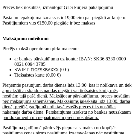
Preces tiek nosūtītas, izmantojot GLS kurjera pakalpojumu
Pasta un iepakojuma izmaksas ir 19,00 eiro par piegādi ar kurjeru.
Pasūtījumiem virs €150,00 piegāde ir bez maksas
Maksājumu noteikumi
Pircējs maksā operatoram pirkuma cenu:
ar bankas pārskaitījumu uz kontu: IBAN: SK36 8330 0000
0021 0094 3785
SWIFT:
(0 €)
FIOZSKBAXXX
Tiešsaistes karte (0,00 €)
Pieņemtie pasūtījumi darba dienās līdz 13:00. kas ir noliktavā un tiek
apmaksāti ar skaidras naudas piegādi vai tiešsaistes karti, mēs
nosūtām tajā pašā dienā. Maksājot ar pārskaitījumu, preces nosūtām
pēc maksājuma saņemšanas. Maksājums jāieskaita līdz 13:00. darba
dienā, pretējā gadījumā noliktavā esošās preces tiks nosūtītas
nākamajā darba dienā. Pārskaitījuma izrakstu no bankas neuzskatām
par dokumentu un nepaātrināsim preču nosūtīšanu.
Pasūtījuma gadījumā pārdevējs pieprasa samaksu no kopējās
pasūtījuma cenas pirms pasūtījuma izgatavošanas pēc pasūtījuma.