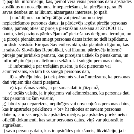
f) papildu informāciju, kas, ņemot vērā visus personas datu apstrādes
apstākļus un nosacījumus, ir nepieciešama, lai pircējam garantēt
savas tiesības un ar likumu aizsargātās intereses, jo īpaši
i) norādījums par brīvprātīgu vai pienākumu sniegt
nepieciešamos personas datus; ja pārdevējs iegūst pircēja personas
datus, pamatojoties uz pircēja piekrišanu saskaņā ar ZnOOÚ 11.
pantu, viņš paziņos pārdevējam arī piekrišanas derīguma termiņu, un
ja pircēja pienākums sniegt personas datus izriet no tieši izpildāmu,
juridiski saistošu Eiropas Savienības aktu, starptautisku līgumu, kas
ir saistošs Slovākijas Republikai, vai likumu, pārdevējs informē
pircēju par juridisko pamatu, kas pircējam uzliek šo pienākumu, un
informē pircēju par atteikuma sekām. lai sniegtu personas datus,
ii) informācija par trešajām pusēm, ja tiek pieņemts vai
acīmredzams, ka tām tiks sniegti personas dati,
iii) saņēmēju loks, ja tiek pieņemts vai acīmredzams, ka personas
dati viņiem tiks darīti pieejami,
iv) izpaušanas veids, ja personas dati ir jāizpauž,
v) trešās valstis, ja ir pieņemts vai acīmredzams, ka personas dati
tiks pārsūtīti uz šīm valstīm,
g) labot viņa nepareizos, nepilnīgos vai novecojušos personas datus,
kas ir apstrādes priekšmets,< br> h) rīkoties ar saviem personas
datiem, ja ir sasniegts to apstrādes mērķis; ja apstrādes priekšmets ir
oficiāli dokumenti, kas satur personas datus, viņš var pieprasīt to
atgriešanu,
i) savu personas datu, kas ir apstrādes priekšmets, likvidāciju, ja ir