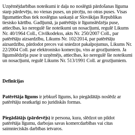
Uzņēmējdarbības noteikumi ir daļa no noslēgtā pārdošanas līguma
starp pārdevēju, no vienas puses, un pircēju, no otras puses. Visas
līgumattiecības tiek noslēgtas saskaņā ar Slovākijas Republikas
tiesisko kārtību. Gadījumā, ja patērētājs ir līgumslēdzēja puse,
attiecības, ko neregulē šie noteikumi un nosacījumi, regulē Likums
Nr. 40/1964 Coll., Civilkodekss, akts Nr. 250/2007 Coll., par
patērētāju aizsardzību, Likums Nr. 102/2014, par patērētāju
aizsardzību, pārdodot preces vai sniedzot pakalpojumus, Likums Nr.
22/2004 Coll. par elektronisko komerciju, viss ar grozījumiem. Ja
līgumslēdzēja puse ir uzņēmējs, attiecības, ko neregulē šie noteikumi
un nosacījumi, regulē Likums Nr. 513/1991 Coll. ar grozījumiem.
Definīcijas
Patērētāja līgums
ir jebkurš līgums, ko piegādātājs noslēdz ar
patērētāju neatkarīgi no juridiskās formas.
Piegādātājs (pārdevējs)
ir persona, kura, slēdzot un pildot
patērētāja līgumu, darbojas savas komercdarbības vai citas
saimnieciskās darbības ietvaros.