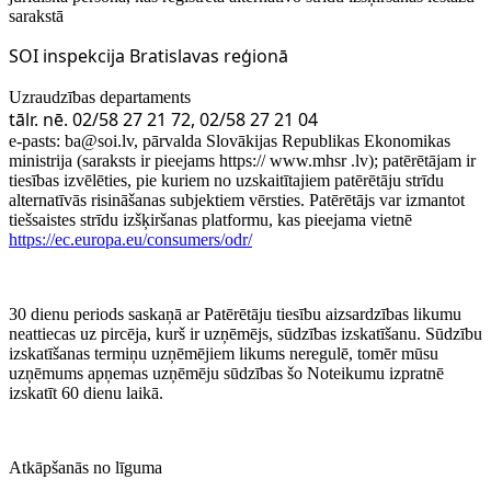
sarakstā
SOI inspekcija Bratislavas reģionā
Uzraudzības departaments
tālr. nē. 02/58 27 21 72, 02/58 27 21 04
e-pasts: ba@soi.lv, pārvalda Slovākijas Republikas Ekonomikas
ministrija (saraksts ir pieejams https:// www.mhsr .lv); patērētājam ir
tiesības izvēlēties, pie kuriem no uzskaitītajiem patērētāju strīdu
alternatīvās risināšanas subjektiem vērsties. Patērētājs var izmantot
tiešsaistes strīdu izšķiršanas platformu, kas pieejama vietnē
https://ec.europa.eu/consumers/odr/
30 dienu periods saskaņā ar Patērētāju tiesību aizsardzības likumu
neattiecas uz pircēja, kurš ir uzņēmējs, sūdzības izskatīšanu. Sūdzību
izskatīšanas termiņu uzņēmējiem likums neregulē, tomēr mūsu
uzņēmums apņemas uzņēmēju sūdzības šo Noteikumu izpratnē
izskatīt 60 dienu laikā.
Atkāpšanās no līguma