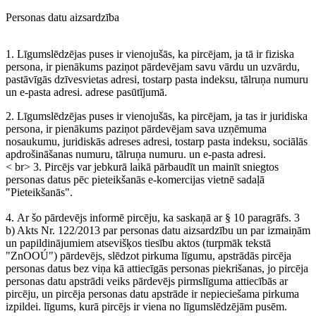
Personas datu aizsardzība
1. Līgumslēdzējas puses ir vienojušās, ka pircējam, ja tā ir fiziska
persona, ir pienākums paziņot pārdevējam savu vārdu un uzvārdu,
pastāvīgās dzīvesvietas adresi, tostarp pasta indeksu, tālruņa numuru
un e-pasta adresi. adrese pasūtījumā.
2. Līgumslēdzējas puses ir vienojušās, ka pircējam, ja tas ir juridiska
persona, ir pienākums paziņot pārdevējam sava uzņēmuma
nosaukumu, juridiskās adreses adresi, tostarp pasta indeksu, sociālās
apdrošināšanas numuru, tālruņa numuru. un e-pasta adresi.
< br> 3. Pircējs var jebkurā laikā pārbaudīt un mainīt sniegtos
personas datus pēc pieteikšanās e-komercijas vietnē sadaļā
"Pieteikšanās".
4. Ar šo pārdevējs informē pircēju, ka saskaņā ar § 10 paragrāfs. 3
b) Akts Nr. 122/2013 par personas datu aizsardzību un par izmaiņām
un papildinājumiem atsevišķos tiesību aktos (turpmāk tekstā
"ZnOOÚ") pārdevējs, slēdzot pirkuma līgumu, apstrādās pircēja
personas datus bez viņa kā attiecīgās personas piekrišanas, jo pircēja
personas datu apstrādi veiks pārdevējs pirmslīguma attiecībās ar
pircēju, un pircēja personas datu apstrāde ir nepieciešama pirkuma
izpildei. līgums, kurā pircējs ir viena no līgumslēdzējām pusēm.