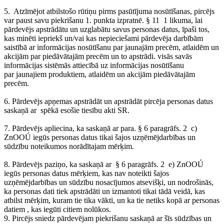
5. Atzīmējot atbilstošo rūtiņu pirms pasūtījuma nosūtīšanas, pircējs
var paust savu piekrišanu 1. punkta izpratnē. § 11 1 likuma, lai
pārdevējs apstrādātu un uzglabātu savus personas datus, īpaši tos,
kas minēti iepriekš un/vai kas nepieciešami pārdevēja darbībām
saistībā ar informācijas nosūtīšanu par jaunajām precēm, atlaidēm un
akcijām par piedāvātajām precēm un to apstrādi. visās savās
informācijas sistēmās attiecībā uz informācijas nosūtīšanu
par jaunajiem produktiem, atlaidēm un akcijām piedāvātajām
precēm.
6. Pārdevējs apņemas apstrādāt un apstrādāt pircēja personas datus
saskaņā ar spēkā esošie tiesību akti SR.
7. Pārdevējs apliecina, ka saskaņā ar para. § 6 paragrāfs. 2 c)
ZnOOÚ iegūs personas datus tikai šajos uzņēmējdarbības un
sūdzību noteikumos norādītajam mērķim.
8. Pārdevējs paziņo, ka saskaņā ar § 6 paragrāfs. 2 e) ZnOOÚ
iegūs personas datus mērķiem, kas nav noteikti šajos
uzņēmējdarbības un sūdzību nosacījumos atsevišķi, un nodrošinās,
ka personas dati tiek apstrādāti un izmantoti tikai tādā veidā, kas
atbilst mērķim, kuram tie tika vākti, un ka tie netiks kopā ar personas
datiem , kas iegūti citiem nolūkos.
9. Pircējs sniedz pārdevējam piekrišanu saskaņā ar šīs sūdzības un