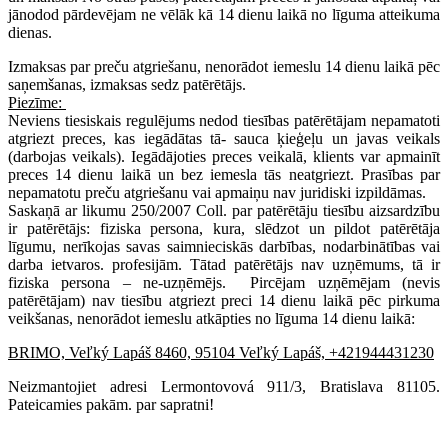
jānodod pārdevējam ne vēlāk kā 14 dienu laikā no līguma atteikuma
dienas.
Izmaksas par preču atgriešanu, nenorādot iemeslu 14 dienu laikā pēc
saņemšanas, izmaksas sedz patērētājs.
Piezīme:
Neviens tiesiskais regulējums nedod tiesības patērētājam nepamatoti
atgriezt preces, kas iegādātas tā- sauca ķieģeļu un javas veikals
(darbojas veikals). Iegādājoties preces veikalā, klients var apmainīt
preces 14 dienu laikā un bez iemesla tās neatgriezt. Prasības par
nepamatotu preču atgriešanu vai apmaiņu nav juridiski izpildāmas.
Saskaņā ar likumu 250/2007 Coll. par patērētāju tiesību aizsardzību
ir patērētājs: fiziska persona, kura, slēdzot un pildot patērētāja
līgumu, nerīkojas savas saimnieciskās darbības, nodarbinātības vai
darba ietvaros. profesijām. Tātad patērētājs nav uzņēmums, tā ir
fiziska persona – ne-uzņēmējs. Pircējam uzņēmējam (nevis
patērētājam) nav tiesību atgriezt preci 14 dienu laikā pēc pirkuma
veikšanas, nenorādot iemeslu atkāpties no līguma 14 dienu laikā:
BRIMO, Veľký Lapáš 8460, 95104 Veľký Lapáš, +421944431230
Neizmantojiet adresi Lermontovová 911/3, Bratislava 81105.
Pateicamies pakām. par sapratni!