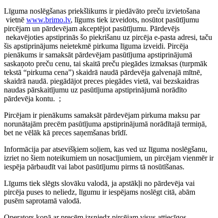
Līguma noslēgšanas priekšlikums ir piedāvāto preču izvietošana
vietnē
www.brimo.lv
, līgums tiek izveidots, nosūtot pasūtījumu
pircējam un pārdevējam akceptējot pasūtījumu. Pārdevējs
nekavējoties apstiprinās šo piekrišanu uz pircēja e-pasta adresi, taču
šis apstiprinājums neietekmē pirkuma līguma izveidi. Pircēja
pienākums ir samaksāt pārdevējam pasūtījuma apstiprinājumā
saskaņoto preču cenu, tai skaitā preču piegādes izmaksas (turpmāk
tekstā “pirkuma cena”) skaidrā naudā pārdevēja galvenajā mītnē,
skaidrā naudā. piegādājot preces piegādes vietā, vai bezskaidras
naudas pārskaitījumu uz pasūtījuma apstiprinājumā norādīto
pārdevēja kontu. ;
Pircējam ir pienākums samaksāt pārdevējam pirkuma maksu par
norunātajām precēm pasūtījuma apstiprinājumā norādītajā termiņā,
bet ne vēlāk kā preces saņemšanas brīdī.
Informācija par atsevišķiem soļiem, kas ved uz līguma noslēgšanu,
izriet no šiem noteikumiem un nosacījumiem, un pircējam vienmēr ir
iespēja pārbaudīt vai labot pasūtījumu pirms tā nosūtīšanas.
Līgums tiek slēgts slovāku valodā, ja apstākļi no pārdevēja vai
pircēja puses to neliedz, līgumu ir iespējams noslēgt citā, abām
pusēm saprotamā valodā.
Operators kopā ar precēm izsniedz pircējam visus attiecīgos