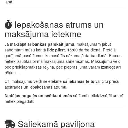
lapā.
Iepakošanas ātrums un
maksājuma ietekme
Ja maksājat
ar bankas pārskaitījumu
, maksājumam jābūt
saņemtam mūsu kontā
līdz plkst. 15:00
darba dienā. Pretējā
gadījumā pasūtījums tiks nosūtīts nākamajā darba dienā. Preces
netiek izsūtītas pirms maksājuma saņemšanas. Maksājumu veic
pēc priekšapmaksas rēķina, pēc pieprasījuma varam izsniegt arī
rēķinu...
Citi maksājumu veidi neietekmē
saliekamās telts
vai citu preču
apstrādes un iepakošanas ātrumu.
Nedēļas nogalēs un svētku dienās
sūtījumi netiek izsūtīti un arī
netiek piegādāti.
Saliekamā paviljona