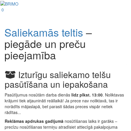
0
Saliekamās teltis
–
piegāde un preču
pieejamība
Izturīgu saliekamo telšu
pasūtīšana un iepakošana
Pasūtījumus nosūtām darba dienās
līdz plkst. 13:00
. Noliktavas
krājumi tiek atjaunināti reāllaikā! Ja prece nav noliktavā, tas ir
norādīts mājaslapā, bet parasti šādas preces vispār netiek
rādītas...
Reklāmas apdrukas gadījumā
nosūtīšanas laiks ir garāks –
precīzu nosūtīšanas termiņu atradīsiet attiecīgā pakalpojuma