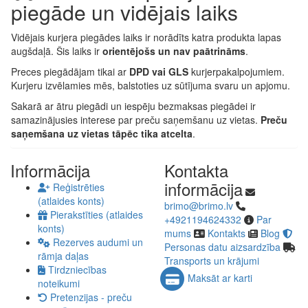
piegāde un vidējais laiks
Vidējais kurjera piegādes laiks ir norādīts katra produkta lapas
augšdaļā. Šis laiks ir
orientējošs un nav paātrināms
.
Preces piegādājam tikai ar
DPD vai GLS
kurjerpakalpojumiem.
Kurjeru izvēlamies mēs, balstoties uz sūtījuma svaru un apjomu.
Sakarā ar ātru piegādi un iespēju bezmaksas piegādei ir
samazinājusies interese par preču saņemšanu uz vietas.
Preču
saņemšana uz vietas tāpēc tika atcelta
.
Informācija
Kontakta
informācija
Reģistrēties
(atlaides konts)
brimo@brimo.lv
Pierakstīties (atlaides
+4921194624332
Par
konts)
mums
Kontakts
Blog
Rezerves audumi un
Personas datu aizsardzība
rāmja daļas
Transports un krājumi
Tirdzniecības
Maksāt ar karti
noteikumi
Pretenzijas - preču