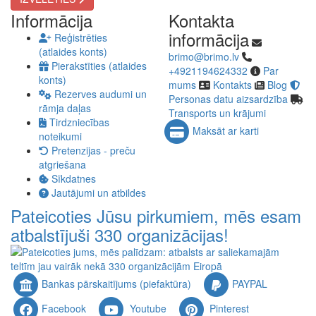
Informācija
Kontakta
informācija
Reģistrēties
(atlaides konts)
brimo@brimo.lv
Pierakstīties (atlaides
+4921194624332
Par
konts)
mums
Kontakts
Blog
Rezerves audumi un
Personas datu aizsardzība
rāmja daļas
Transports un krājumi
Tirdzniecības
Maksāt ar karti
noteikumi
Pretenzijas - preču
atgriešana
Sīkdatnes
Jautājumi un atbildes
Pateicoties Jūsu pirkumiem, mēs esam
atbalstījuši 330 organizācijas!
Bankas pārskaitījums (piefaktūra)
PAYPAL
Facebook
Youtube
Pinterest