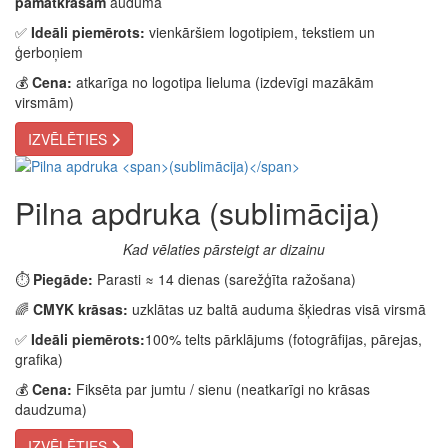
pamatkrāsām
auduma
✅
Ideāli piemērots:
vienkāršiem logotipiem, tekstiem un
ģerboņiem
💰
Cena:
atkarīga no logotipa lieluma (izdevīgi mazākām
virsmām)
IZVĒLĒTIES
Pilna apdruka
(sublimācija)
Kad vēlaties pārsteigt ar dizainu
⏱️
Piegāde:
Parasti ≈ 14 dienas (sarežģīta ražošana)
🌈
CMYK krāsas:
uzklātas uz baltā auduma šķiedras visā virsmā
✅
Ideāli piemērots:
100% telts pārklājums (fotogrāfijas, pārejas,
grafika)
💰
Cena:
Fiksēta par jumtu / sienu (neatkarīgi no krāsas
daudzuma)
IZVĒLĒTIES