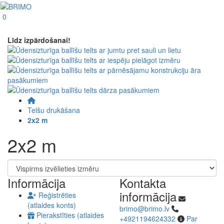
0
Līdz izpārdošanai!
Telšu drukāšana
2x2 m
2x2 m
Informācija
Kontakta
informācija
Reģistrēties
(atlaides konts)
brimo@brimo.lv
Pierakstīties (atlaides
+4921194624332
Par