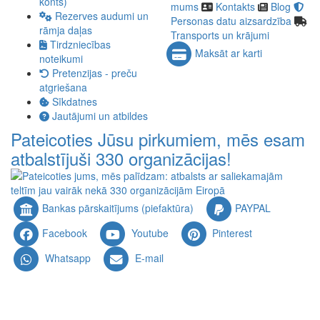
konts)
mums
Kontakts
Blog
Rezerves audumi un
Personas datu aizsardzība
rāmja daļas
Transports un krājumi
Tirdzniecības
Maksāt ar karti
noteikumi
Pretenzijas - preču
atgriešana
Sīkdatnes
Jautājumi un atbildes
Pateicoties Jūsu pirkumiem, mēs esam
atbalstījuši 330 organizācijas!
Bankas pārskaitījums (piefaktūra)
PAYPAL
Facebook
Youtube
Pinterest
Whatsapp
E-mail