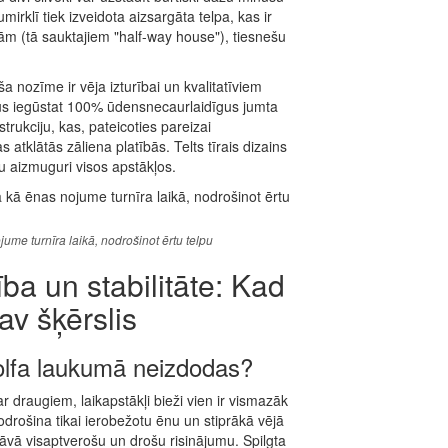
irklī tiek izveidota aizsargāta telpa, kas ir
ām (tā sauktajiem "half-way house"), tiesnešu
a nozīme ir vēja izturībai un kvalitatīviem
ūs iegūstat 100% ūdensnecaurlaidīgus jumta
trukciju, kas, pateicoties pareizai
 atklātās zāliena platībās. Telts tīrais dizains
u aizmuguri visos apstākļos.
me turnīra laikā, nodrošinot ērtu telpu
a un stabilitāte: Kad
av šķērslis
golfa laukumā neizdodas?
r draugiem, laikapstākļi bieži vien ir vismazāk
drošina tikai ierobežotu ēnu un stiprākā vējā
edāvā visaptverošu un drošu risinājumu. Spilgta