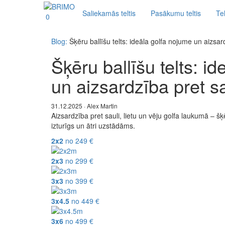
Saliekamās teltis
Pasākumu teltis
Tel
0
Blog:
Šķēru ballīšu telts: ideāla golfa nojume un aizsar
Šķēru ballīšu telts: i
un aizsardzība pret sa
31.12.2025 · Alex Martin
Aizsardzība pret sauli, lietu un vēju golfa laukumā – šķ
izturīgs un ātri uzstādāms.
2x2
no
249
€
2x3
no
299
€
3x3
no
399
€
3x4.5
no
449
€
3x6
no
499
€