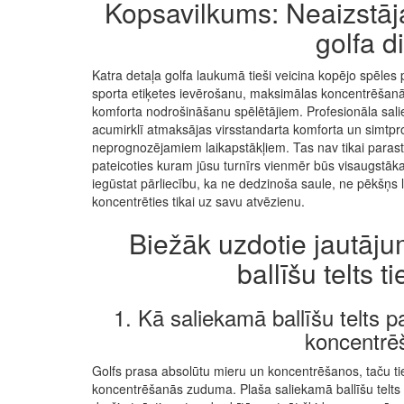
Kopsavilkums: Neaizstāj
golfa d
Katra detaļa golfa laukumā tieši veicina kopējo spēles p
sporta etiķetes ievērošanu, maksimālas koncentrēšanās
komforta nodrošināšanu spēlētājiem. Profesionāla saliek
acumirklī atmaksājas virsstandarta komforta un simtpr
neprognozējamiem laikapstākļiem. Tas nav tikai parast
pateicoties kuram jūsu turnīrs vienmēr būs visaugstākaj
iegūstat pārliecību, ka ne dedzinoša saule, ne pēkšņs l
koncentrēties tikai uz savu atvēzienu.
Biežāk uzdotie jautāj
ballīšu telts t
1. Kā saliekamā ballīšu telts pa
koncentrē
Golfs prasa absolūtu mieru un koncentrēšanos, taču ti
koncentrēšanās zuduma. Plaša saliekamā ballīšu telts 