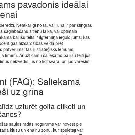
ams pavadonis ideālai
ienai
ieredzi. Neatkarīgi no tā, vai runa ir par stingras
 saglabāšanu sitienu laikā, vai optimāla
amā ballīšu telts ir ilgtermiņa ieguldījums, kas
ocentīgas aizsardzības veidā pret
s patvērums; tas ir stratēģisks lēmums,
ā līmenī. Ar uzticamu saliekamo ballīšu telti jūs
ietus neizvedīs jūs no līdzsvara, un jūs varēsiet
umi (FAQ): Saliekamā
ieši uz grīna
līdz uzturēt golfa etiķeti un
šanos?
ešas saules radīts nogurums var novest pie
rada klusu un ēnainu zonu, kur spēlētāji var