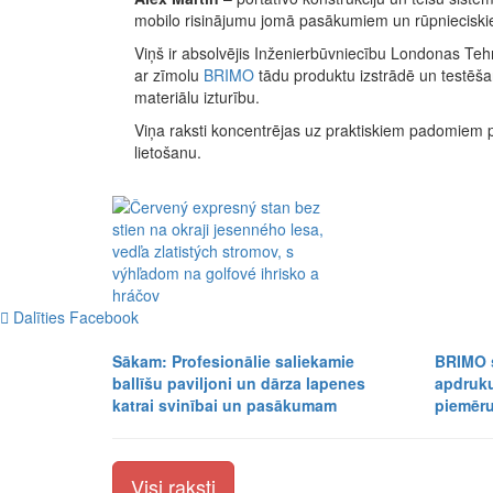
mobilo risinājumu jomā pasākumiem un rūpnieciski
Viņš ir absolvējis Inženierbūvniecību Londonas Tehn
ar zīmolu
BRIMO
tādu produktu izstrādē un testēša
materiālu izturību.
Viņa raksti koncentrējas uz praktiskiem padomiem p
lietošanu.
Dalīties Facebook
Sākam: Profesionālie saliekamie
BRIMO s
ballīšu paviljoni un dārza lapenes
apdruku
katrai svinībai un pasākumam
piemēr
Visi raksti