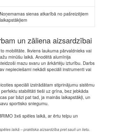
Noņemamas sienas atkarībā no pašreizējiem
laikapstākļiem
rbam un zāliena aizsardzībai
to mobilitāte. Ikviens laukuma pārvaldnieks vai
t dažu minūšu laikā. Anodētā alumīnija
teidzoši mazu svaru un ārkārtēju izturību. Darbs
a nav nepieciešami nekādi speciāli instrumenti vai
icoties speciāli izstrādātam stiprinājumu sistēmu
 perfektu stabilitāti tieši uz grīna, bez jebkāda
cas par bāzi pat tad, ja mainās laikapstākļi, un
n savu sportisko sniegumu.
ēles laikā – praktiska aizsardzība pret sauli un lietu.