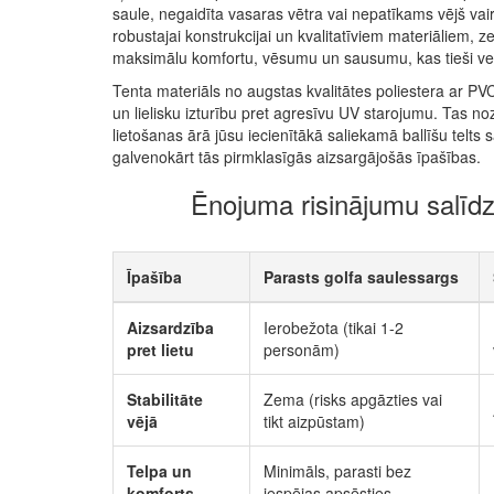
saule, negaidīta vasaras vētra vai nepatīkams vējš va
robustajai konstrukcijai un kvalitatīviem materiāliem, z
maksimālu komfortu, vēsumu un sausumu, kas tieši vei
Tenta materiāls no augstas kvalitātes poliestera ar 
un lielisku izturību pret agresīvu UV starojumu. Tas n
lietošanas ārā jūsu iecienītākā saliekamā ballīšu telts 
galvenokārt tās pirmklasīgās aizsargājošās īpašības.
Ēnojuma risinājumu salīd
Īpašība
Parasts golfa saulessargs
Aizsardzība
Ierobežota (tikai 1-2
pret lietu
personām)
Stabilitāte
Zema (risks apgāzties vai
vējā
tikt aizpūstam)
Telpa un
Minimāls, parasti bez
komforts
iespējas apsēsties