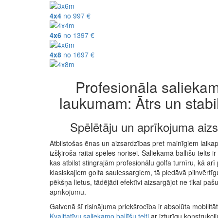
4x4
no
997
€
4x6
no
1397
€
4x8
no
1697
€
Profesionāla saliekamā
laukumam: Ātrs un stabi
Spēlētāju un aprīkojuma aizsa
Atbilstošas ēnas un aizsardzības pret mainīgiem laika
izšķiroša raitai spēles norisei. Saliekamā ballīšu telts i
kas atbilst stingrajām profesionālu golfa turnīru, kā ar
klasiskajiem golfa saulessargiem, tā piedāvā pilnvērt
pēkšņa lietus, tādējādi efektīvi aizsargājot ne tikai pa
aprīkojumu.
Galvenā šī risinājuma priekšrocība ir absolūta mobilitā
Kvalitatīvu saliekamo ballīšu telti
ar izturīgu konstrukcij