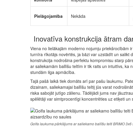
Pielāgojamība
Nekāda
Inovatīva konstrukcija ātram da
Viena no lielākajām moderno nojumju priekšrocībām ir 
turnīra rīkotājs novērtēs, ja bāzi var uzstādīt un salik
konstrukcija nodrošina perfektu kompromisu starp pārs
ar saliekamām ballīšu teltīm ir tik raits un intuitīvs, k
stundām ilga apmācība.
Tajā pašā laikā tiek domāts arī par pašu laukumu. Pate
dizainam, saliekamajai ballīšu teltij jūs varat nodrošināt
riska sabojāt jutīgo zālienu. Tādējādi jums nav jāuztrau
spēlētāji var simtprocentīgi koncentrēties uz etiķeti u
Golfa laukuma pārklājums ar saliekamo ballīšu telti BRIMO 3x6 sp