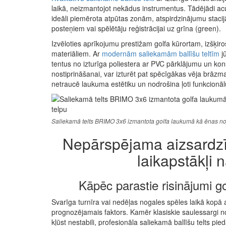
laikā, neizmantojot nekādus instrumentus. Tādējādi acum
ideāli piemērota atpūtas zonām, atspirdzinājumu stacij
posteņiem vai spēlētāju reģistrācijai uz grīna (green).
Izvēloties aprīkojumu prestižam golfa kūrortam, izšķiroš
materiāliem. Ar
modernām saliekamām ballīšu teltīm
j
tentus no izturīga poliestera ar PVC pārklājumu un kons
nostiprināšanai, var izturēt pat spēcīgākas vēja brāzmas
netraucē laukuma estētiku un nodrošina ļoti funkcionāl
Saliekamā telts BRIMO 3x6 izmantota golfa laukumā kā ēnas noju
Nepārspējama aizsardzīb
laikapstākļi n
Kāpēc parastie risinājumi 
Svarīga turnīra vai nedēļas nogales spēles laikā kopā a
prognozējamais faktors. Kamēr klasiskie saulessargi no
kļūst nestabili, profesionāla saliekamā ballīšu telts pi