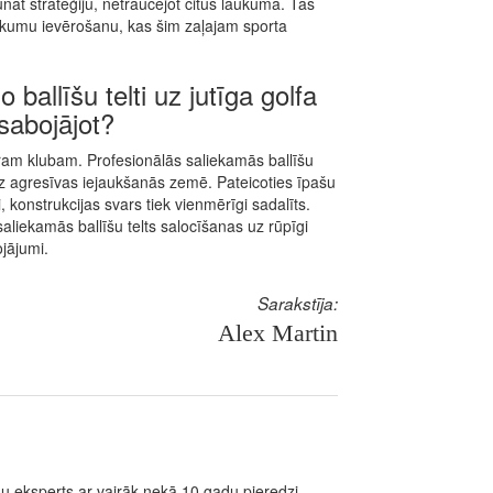
nāt stratēģiju, netraucējot citus laukumā. Tas
eikumu ievērošanu, kas šim zaļajam sporta
 ballīšu telti uz jutīga golfa
esabojājot?
tram klubam. Profesionālās saliekamās ballīšu
t bez agresīvas iejaukšanās zemē. Pateicoties īpašu
konstrukcijas svars tiek vienmērīgi sadalīts.
 saliekamās ballīšu telts salocīšanas uz rūpīgi
jājumi.
Sarakstīja:
Alex Martin
mu eksperts ar vairāk nekā 10 gadu pieredzi