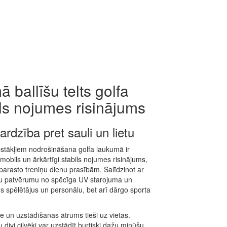
 ballīšu telts golfa
ls nojumes risinājums
rdzība pret sauli un lietu
pstākļiem nodrošināšana golfa laukumā ir
r mobils un ārkārtīgi stabils nojumes risinājums,
ī parasto treniņu dienu prasībām. Salīdzinot ar
īgu patvērumu no spēcīga UV starojuma un
šus spēlētājus un personālu, bet arī dārgo sporta
te un uzstādīšanas ātrums tieši uz vietas.
u divi cilvēki var uzstādīt burtiski dažu minūšu