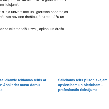
em lietojumiem.
iskajā universitātē un ilgtermiņā sadarbojas
nā, kas apvieno drošību, ātru montāžu un
ar saliekamo telšu izvēli, apkopi un drošu
aliekamie reklāmas teltis ar
Saliekams telts pilsoniskajām
: Apskatiet mūsu darbu
apvienībām un biedrībām –
us
profesionāls risinājums