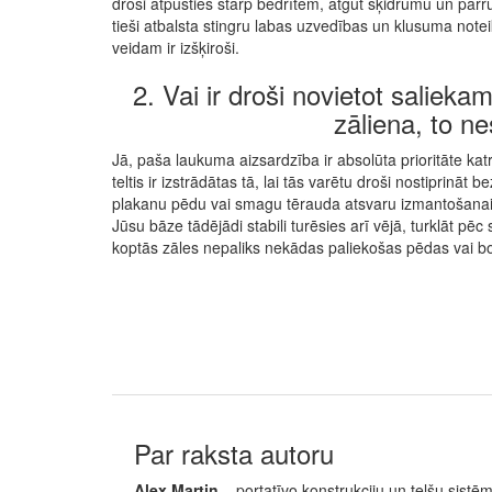
droši atpūsties starp bedrītēm, atgūt šķidrumu un pārru
tieši atbalsta stingru labas uzvedības un klusuma not
veidam ir izšķiroši.
2. Vai ir droši novietot saliekamo
zāliena, to n
Jā, paša laukuma aizsardzība ir absolūta prioritāte ka
teltis ir izstrādātas tā, lai tās varētu droši nostiprinā
plakanu pēdu vai smagu tērauda atsvaru izmantošanai, 
Jūsu bāze tādējādi stabili turēsies arī vējā, turklāt pēc
koptās zāles nepaliks nekādas paliekošas pēdas vai bo
Par raksta autoru
Alex Martin
– portatīvo konstrukciju un telšu sistē