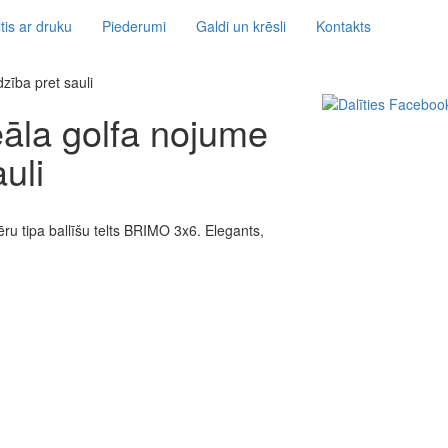
tis ar druku
Piederumi
Galdi un krēsli
Kontakts
dzība pret sauli
deāla golfa nojume
uli
ēru tipa ballīšu telts BRIMO 3x6. Elegants,