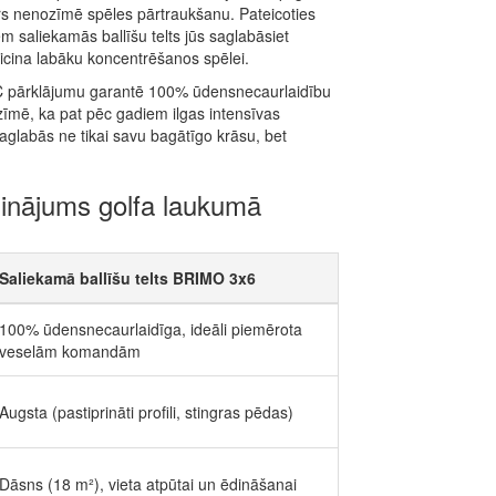
irs nenozīmē spēles pārtraukšanu. Pateicoties
em saliekamās ballīšu telts jūs saglabāsiet
cina labāku koncentrēšanos spēlei.
PVC pārklājumu garantē 100% ūdensnecaurlaidību
ozīmē, ka pat pēc gadiem ilgas intensīvas
saglabās ne tikai savu bagātīgo krāsu, bet
zinājums golfa laukumā
Saliekamā ballīšu telts BRIMO 3x6
100% ūdensnecaurlaidīga, ideāli piemērota
veselām komandām
Augsta (pastiprināti profili, stingras pēdas)
Dāsns (18 m²), vieta atpūtai un ēdināšanai