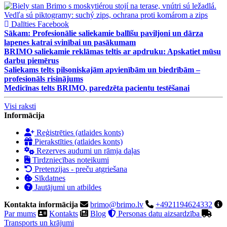
Dalīties Facebook
Sākam: Profesionālie saliekamie ballīšu paviljoni un dārza
lapenes katrai svinībai un pasākumam
BRIMO saliekamie reklāmas teltis ar apdruku: Apskatiet mūsu
darbu piemērus
Saliekams telts pilsoniskajām apvienībām un biedrībām –
profesionāls risinājums
Medicīnas telts BRIMO, paredzēta pacientu testēšanai
Visi raksti
Informācija
Reģistrēties (atlaides konts)
Pierakstīties (atlaides konts)
Rezerves audumi un rāmja daļas
Tirdzniecības noteikumi
Pretenzijas - preču atgriešana
Sīkdatnes
Jautājumi un atbildes
Kontakta informācija
brimo@brimo.lv
+4921194624332
Par mums
Kontakts
Blog
Personas datu aizsardzība
Transports un krājumi