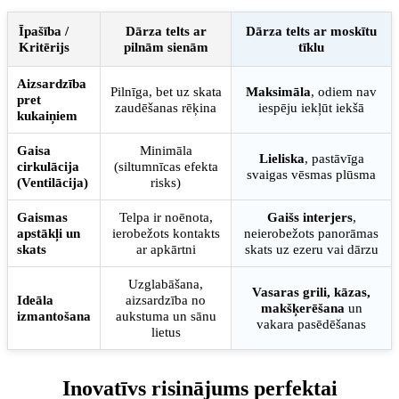
Īpašība /
Dārza telts ar
Dārza telts ar moskītu
Kritērijs
pilnām sienām
tīklu
Aizsardzība
Pilnīga, bet uz skata
Maksimāla
, odiem nav
pret
zaudēšanas rēķina
iespēju iekļūt iekšā
kukaiņiem
Gaisa
Minimāla
Lieliska
, pastāvīga
cirkulācija
(siltumnīcas efekta
svaigas vēsmas plūsma
(Ventilācija)
risks)
Gaismas
Telpa ir noēnota,
Gaišs interjers
,
apstākļi un
ierobežots kontakts
neierobežots panorāmas
skats
ar apkārtni
skats uz ezeru vai dārzu
Uzglabāšana,
Vasaras grili, kāzas,
Ideāla
aizsardzība no
makšķerēšana
un
izmantošana
aukstuma un sānu
vakara pasēdēšanas
lietus
Inovatīvs risinājums perfektai