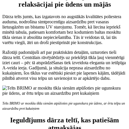
relaksācijai pie ūdens un mājās
Dārza telts jumts, kas izgatavots no augstākās kvalitātes poliestera
auduma, nodrošina simtprocentīgu aizsardzību pret vasaras
lietusgāzēm un bīstamu UV starojumu. Tomēr, kā liecina iepriekš
minētā tabula, patiesam komfortam bez kodumiem baltas moskītu
tīkla sienas ir absolūta nepieciešamība. Tās ir veidotas tā, lai tās
varētu viegli, ātri un droši piestiprināt pie konstrukcijas.
Ražotāji padomājuši arī par praktiskām detaļām, uzturoties tieši
dārza teltī. Centrālais rāvējslēdzējs uz priekšējā tīkla ļauj vienmērīgi
iziet cauri – pēc tā atsprādzēšanas tiek izveidota eleganta un ietilpīga
A-veida ieeja. Gadījumā, ja situācija neprasa aizsardzību no
kukaiņiem, šos tīklus var estētiski piesiet pie lapenes kājām, tādējādi
pilnībā atverot visu telpu un savienojot to ar apkārtējo dabu.
Telts BRIMO ar moskītu tīkla sienām atpūšoties pie ugunskura pie ūdens, ar ērtu telpu un
aizsardzību pret kukaiņiem
Ieguldījums dārza teltī, kas patiešām
atmaksājas