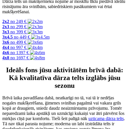
Dārza telts un makšķernieku nojume ar moskītu tīklu piedāvā ideālu
risinājumu āra svinībām, sabiedriskiem pasākumiem vai ērtai
makšķerēšanai.
2x2
no
249
€
2x3
no
299
€
3x3
no
399
€
3x4.5
no
449
€
3x6
no
499
€
4x4
no
997
€
4x6
no
1397
€
4x8
no
1697
€
Ideāls fons jūsu aktivitātēm brīvā dabā:
Kā kvalitatīva dārza telts izglābs jūsu
sezonu
Brīvā laika pavadīšana dabā, neatkarīgi no tā, vai tā ir nedēļas
nogales makšķerēšana, ģimenes svinības pagalmā vai vakara grils
kopā ar draugiem, sniedz daudz neaizmirstamu pzīvojumu. Tomēr
neparedzami laika apstākļi un uzmācīgi kukaiņi var ātri pārvērst šos
mirkļus cīņā par komfortu. Tieši šeit palīgā nāk
uzticama dārza telts
.
Tā nav tikai parasta nojume; moderna un labi izstrādāta telts ir
daudzfunkcionāls risinājums, kas apvieno augsta līmeņa āra