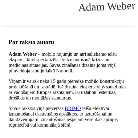
Adam Weber
Par raksta autoru
Adam Weber
– mobilo nojumju un ātri saliekamo telšu
eksperts, kurš specializējas to izmantošanā krīzes un
medicīnas situācijās. Savas zināšanas dizaina jomā viņš
pilnveidoja studiju laikā Ņujorkā.
Viņam ir vairāk nekā 15 gadu pieredze mobilo konstrukciju
projektēšanā un izstrādē. Kā dizaina eksperts viņš sadarbojas
ar vadošajiem Eiropas ražotājiem, lai uzlabotu estētikas,
drošības un montāžas standartus.
Savos rakstos viņš pievēršas
BRIMO
telšu efektīvai
izmantošanai ekstremālos apstākļos, to uzturēšanai un
daudzveidīgām izmantošanas iespējām veselības aprūpē,
rūpniecībā vai komunālajā sfērā.