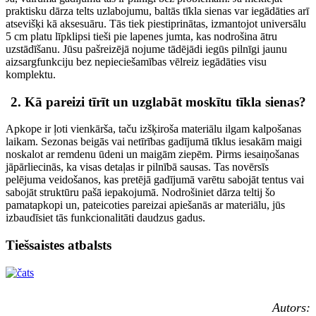
praktisku dārza telts uzlabojumu, baltās tīkla sienas var iegādāties arī
atsevišķi kā aksesuāru. Tās tiek piestiprinātas, izmantojot universālu
5 cm platu līpklipsi tieši pie lapenes jumta, kas nodrošina ātru
uzstādīšanu. Jūsu pašreizējā nojume tādējādi iegūs pilnīgi jaunu
aizsargfunkciju bez nepieciešamības vēlreiz iegādāties visu
komplektu.
2. Kā pareizi tīrīt un uzglabāt moskītu tīkla sienas?
Apkope ir ļoti vienkārša, taču izšķiroša materiālu ilgam kalpošanas
laikam. Sezonas beigās vai netīrības gadījumā tīklus iesakām maigi
noskalot ar remdenu ūdeni un maigām ziepēm. Pirms iesaiņošanas
jāpārliecinās, ka visas detaļas ir pilnībā sausas. Tas novērsīs
pelējuma veidošanos, kas pretējā gadījumā varētu sabojāt tentus vai
sabojāt struktūru pašā iepakojumā. Nodrošiniet dārza teltij šo
pamatapkopi un, pateicoties pareizai apiešanās ar materiālu, jūs
izbaudīsiet tās funkcionalitāti daudzus gadus.
Tiešsaistes atbalsts
Autors: