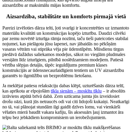
aizsardzību ar maksimālu mājas komfortu.
Aizsardzība, stabilitāte un komforts pirmajā vietā
Pareizi izvēloties dārza telti, ļoti svarīgi ir koncentrēties uz izmantoto
materiālu kvalitāti un konstrukcijas kopējo izturību. Daudzi cilvēki
par zemu novērtē izturīga rāmja nozīmi, taču tieši pateicoties stabilai
nojumei, kas pielāgota jūsu lapenei, nav jābaidās no pēkšņām
vasaras vētrām vai stiprāka vēja pie ūdenstilpēm. Mūsdienu tirgus
piedāvā dažādus saliekamos modeļus, sākot no vieglām pludmales
versijām līdz izturīgiem, pilnībā noslēdzamiem modeļiem. Patiesā
vērtība slēpjas detaļās, tāpēc ieguldījums premium klases
konstrukcijās ar ūdensnecaurlaidīgiem tentiem un UV aizsardzību
garantēs to ilgmūžību un bezproblēmu lietošanu.
Ja meklējat patiesu relaksāciju dabas klēpī, uzturēšanās dārza teltī,
kas aprīkota ar elpojošām
tīkla sienām – moskītu tīklu
– ir absolūts
izrāviens atpūtā brīvā dabā. Zem uzticama jumta jūs izveidosiet
drošu oāzi, kurā jūs netraucēs odi vai citi lidojoši kukaiņi. Neatkarīgi
no tā, vai plānojat stundām ilgi gaidīt dzīves lomu, vai vienkārši
vēlaties mierā baudīt vakara kafiju, šis aksesuārs ļauj izmantot āra
telpu bez jebkādiem kompromisiem un ierobežojumiem.