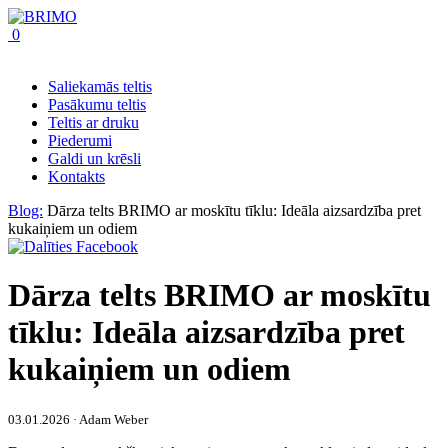
0
Saliekamās teltis
Pasākumu teltis
Teltis ar druku
Piederumi
Galdi un krēsli
Kontakts
Blog:
Dārza telts BRIMO ar moskītu tīklu: Ideāla aizsardzība pret
kukaiņiem un odiem
Dārza telts BRIMO ar moskītu
tīklu: Ideāla aizsardzība pret
kukaiņiem un odiem
03.01.2026 · Adam Weber