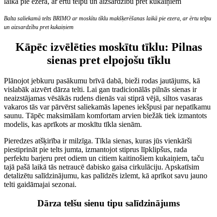
Balta saliekamā telts BRIMO ar moskītu tīklu makšķerēšanas laikā pie ezera, ar ērtu telpu
un aizsardzību pret kukaiņiem
Kāpēc izvēlēties moskītu tīklu: Pilnas
sienas pret elpojošu tīklu
Plānojot jebkuru pasākumu brīvā dabā, bieži rodas jautājums, kā
vislabāk aizvērt dārza telti. Lai gan tradicionālās pilnās sienas ir
neaizstājamas vēsākās rudens dienās vai stiprā vējā, siltos vasaras
vakaros tās var pārvērst saliekamās lapenes iekšpusi par nepatīkamu
saunu. Tāpēc maksimālam komfortam arvien biežāk tiek izmantots
modelis, kas aprīkots ar moskītu tīkla sienām.
Pieredzes atšķirība ir milzīga. Tīkla sienas, kuras jūs vienkārši
piestiprināt pie telts jumta, izmantojot stiprus līpklipšus, rada
perfektu barjeru pret odiem un citiem kaitinošiem kukaiņiem, taču
tajā pašā laikā tās netraucē dabisko gaisa cirkulāciju. Apskatīsim
detalizētu salīdzinājumu, kas palīdzēs izlemt, kā aprīkot savu jauno
telti gaidāmajai sezonai.
Dārza telšu sienu tipu salīdzinājums