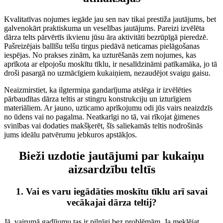
Kvalitatīvas nojumes iegāde jau sen nav tikai prestiža jautājums, bet
galvenokārt praktiskuma un veselības jautājums. Pareizi izvēlēta
dārza telts pārvērtīs ikvienu jūsu āra aktivitāti bezrūpīgā pieredzē.
Pašreizējais ballīšu telšu tirgus piedāvā neticamas pielāgošanas
iespējas. No prakses zinām, ka uzturēšanās zem nojumes, kas
aprīkota ar elpojošu moskītu tīklu, ir nesalīdzināmi patīkamāka, jo tā
droši pasargā no uzmācīgiem kukaiņiem, nezaudējot svaigu gaisu.
Neaizmirstiet, ka ilgtermiņa gandarījuma atslēga ir izvēlēties
pārbaudītas dārza teltis ar stingru konstrukciju un izturīgiem
materiāliem. Ar jauno, uzticamo aprīkojumu odi jūs vairs neaizdzīs
no ūdens vai no pagalma. Neatkarīgi no tā, vai rīkojat ģimenes
svinības vai dodaties makšķerēt, šīs saliekamās teltis nodrošinās
jums ideālu patvērumu jebkuros apstākļos.
Bieži uzdotie jautājumi par kukaiņu
aizsardzību teltīs
1. Vai es varu iegādāties moskītu tīklu arī savai
vecākajai dārza teltij?
Jā, vairumā gadījumu tas ir pilnīgi bez problēmām. Ja meklējat