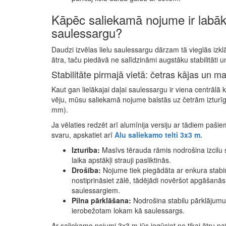
Kāpēc saliekamā nojume ir labāk
saulessargu?
Daudzi izvēlas lielu saulessargu dārzam tā vieglās izk
ātra, taču piedāvā ne salīdzināmi augstāku stabilitāti u
Stabilitāte pirmajā vietā: četras kājas un m
Kaut gan lielākajai daļai saulessargu ir viena centrālā
vēju, mūsu saliekamā nojume balstās uz četrām izturī
mm).
Ja vēlaties redzēt arī alumīnija versiju ar tādiem paši
svaru, apskatiet arī
Alu saliekamo telti 3x3 m.
Izturība:
Masīvs tērauda rāmis nodrošina izcilu sta
laika apstākļi strauji pasliktinās.
Drošība:
Nojume tiek piegādāta ar enkura stabiņ
nostiprināsiet zālē, tādējādi novēršot apgāšanās
saulessargiem.
Pilna pārklāšana:
Nodrošina stabilu pārklājumu v
ierobežotam lokam kā saulessargs.
Ar saliekamo nojumi 3x3 m jūs iegūsiet ne tikai ātru pat