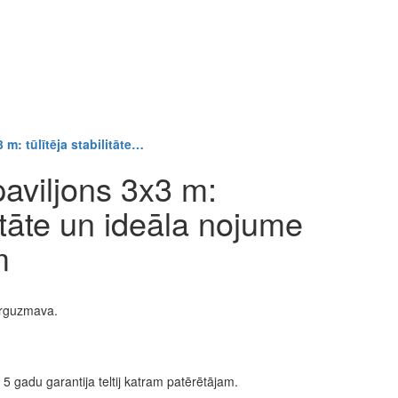
m: tūlītēja stabilitāte…
aviljons 3x3 m:
litāte un ideāla nojume
m
arguzmava.
5 gadu garantija teltij katram patērētājam.