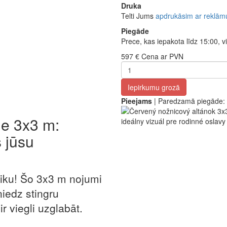
Druka
Telti Jums
apdrukāsim ar reklām
Piegāde
Prece, kas iepakota līdz 15:00, vi
597 €
Cena ar PVN
Iepirkumu grozā
Pieejams
| Paredzamā piegāde:
e 3x3 m:
 jūsu
aiku! Šo 3x3 m nojumi
niedz stingru
ir viegli uzglabāt.