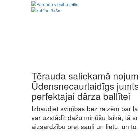
Tērauda saliekamā nojum
Ūdensnecaurlaidīgs jumts
perfektajai dārza ballītei
Izbaudiet svinības bez raizēm par l
var uzstādīt dažu minūšu laikā, tā s
aizsardzību pret sauli un lietu, un to 