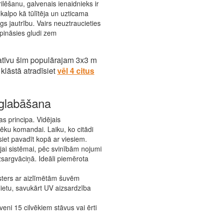
lēšanu, galvenais ienaidnieks ir
alpo kā tūlītēja un uzticama
gs jautrību. Vairs neuztraucieties
rpināsies gludi zem
atīvu šim populārajam 3x3 m
lāstā atradīsiet
vēl 4 citus
zglabāšana
 principa. Vidējais
lvēku komandai. Laiku, ko citādi
siet pavadīt kopā ar viesiem.
jai sistēmai, pēc svinībām nojumi
zsargvāciņā. Ideāli piemērota
esters ar aizlīmētām šuvēm
ietu, savukārt UV aizsardzība
ni 15 cilvēkiem stāvus vai ērti