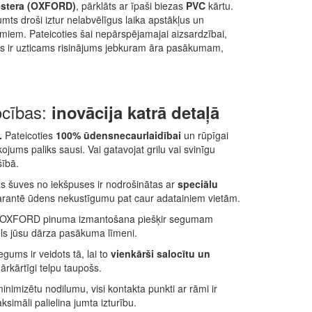
estera (OXFORD)
, pārklāts ar īpaši biezas
PVC
kārtu.
umts droši iztur nelabvēlīgus laika apstākļus un
jumiem. Pateicoties šai nepārspējamajai aizsardzībai,
as ir uzticams risinājums jebkuram āra pasākumam,
ocības:
inovācija katrā detaļā
.
Pateicoties
100% ūdensnecaurlaidībai
un rūpīgai
kojums paliks sausi. Vai gatavojat grilu vai svinīgu
šībā.
as šuves no iekšpuses ir nodrošinātas ar
speciālu
garantē ūdens nekustīgumu pat caur adatainiem vietām.
OXFORD pinuma izmantošana piešķir segumam
els jūsu dārza pasākuma līmeni.
gums ir veidots tā, lai to
vienkārši salocītu un
 ārkārtīgi telpu taupošs.
inimizētu nodilumu, visi kontakta punkti ar rāmi ir
ksimāli palielina jumta izturību.