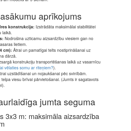
 pasākumu aprīkojums
res konstrukcija:
Izstrādāta maksimālai stabilitātei
 laikā.
s:
Nodrošina uzticamu aizsardzību viesiem gan no
asaras lietiem.
4 cm):
Ātrai un pamatīgai telts nostiprināšanai uz
ma dārzā.
zsargā konstrukciju transportēšanas laikā uz vasarnīcu
ai vēlaties somu ar riteņiem?
).
trai uzstādīšanai un nojaukšanai pēc svinībām.
 telpa viesu brīvai pārvietošanai. (Jumts ir sagatavots
i).
urlaidīga jumta seguma
ts 3x3 m: maksimāla aizsardzība
ām