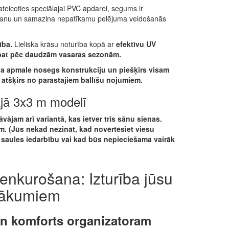
teicoties speciālajai PVC apdarei, segums ir
ūšanu un samazina nepatīkamu pelējuma veidošanās
ība.
Lieliska krāsu noturība kopā ar
efektīvu UV
pat pēc daudzām vasaras sezonām.
la apmale nosegs konstrukciju un piešķirs visam
o atšķirs no parastajiem ballīšu nojumiem.
ajā 3x3 m modelī
ājam arī variantā, kas ietver trīs sānu sienas.
. (Jūs nekad nezināt, kad novērtēsiet viesu
s saules iedarbību vai kad būs nepieciešama vairāk
enkurošana: Izturība jūsu
sākumiem
un komforts organizatoram