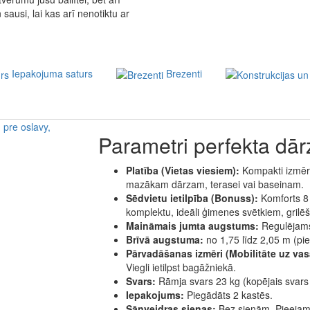
sausi, lai kas arī nenotiktu ar
Iepakojuma saturs
Brezenti
Parametri perfekta dārz
Platība (Vietas viesiem):
Kompakti izmēri
mazākam dārzam, terasei vai baseinam.
Sēdvietu ietilpība (Bonuss):
Komforts 8 
komplektu, ideāli ģimenes svētkiem, gril
Maināmais jumta augstums:
Regulējams 
Brīvā augstuma:
no 1,75 līdz 2,05 m (pi
Pārvadāšanas izmēri (Mobilitāte uz vas
Viegli ietilpst bagāžniekā.
Svars:
Rāmja svars 23 kg (kopējais svars 
Iepakojums:
Piegādāts 2 kastēs.
Sānveidras sienas:
Bez sienām. Pieejams