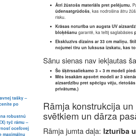
Ātri žūstošs materiāls pret pelējumu.
Pa
ūdensatgrūdošs
, kas nodrošina ātru ž
risku.
Krāsas noturība un augsta UV aizsardz
bloķēšanu
garantē, ka teltij saglabāsies
Ekskluzīvs dizains ar 33 cm maliņu.
Sti
nojumei
tīru un luksusa izskatu
, kas t
Sānu sienas nav iekļautas š
Šo šķērssaliekamo 3 × 3 m modeli piedāv
Mēs iesakām apsvērt modeli ar 3 sienām
aizsardzību pret spēcīgu vēju, rietošā
privātuma.)
Rāmja konstrukcija un 
svētkiem un dārza pa
Rāmja jumta daļa:
Izturība 