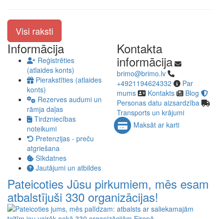
Visi raksti
Informācija
Kontakta
informācija
Reģistrēties
(atlaides konts)
brimo@brimo.lv
Pierakstīties (atlaides
+4921194624332
Par
konts)
mums
Kontakts
Blog
Rezerves audumi un
Personas datu aizsardzība
rāmja daļas
Transports un krājumi
Tirdzniecības
Maksāt ar karti
noteikumi
Pretenzijas - preču
atgriešana
Sīkdatnes
Jautājumi un atbildes
Pateicoties Jūsu pirkumiem, mēs esam
atbalstījuši 330 organizācijas!