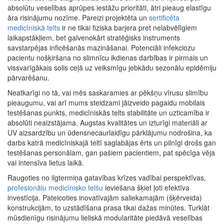
absolūtu veselības aprūpes iestāžu prioritāti, ātri pieaug elastīgu
āra risinājumu nozīme. Pareizi projektēta un
sertificēta
medicīniskā telts
ir ne tikai fiziska barjera pret nelabvēlīgiem
laikapstākļiem, bet galvenokārt stratēģisks instruments
savstarpējas inficēšanās mazināšanai. Potenciāli infekciozu
pacientu nošķiršana no slimnīcu ikdienas darbības ir pirmais un
vissvarīgākais solis ceļā uz veiksmīgu jebkādu sezonālu epidēmiju
pārvarēšanu.
Neatkarīgi no tā, vai mēs saskaramies ar pēkšņu vīrusu slimību
pieaugumu, vai arī mums steidzami jāizveido pagaidu mobilais
testēšanas punkts, medicīniskās telts stabilitāte un uzticamība ir
absolūti neaizstājama. Augstas kvalitātes un izturīgi materiāli ar
UV aizsardzību un ūdensnecaurlaidīgu pārklājumu nodrošina, ka
darbs katrā medicīniskajā teltī saglabājas ērts un pilnīgi drošs gan
testēšanas personālam, gan pašiem pacientiem, pat spēcīga vēja
vai intensīva lietus laikā.
Raugoties no ilgtermiņa gatavības krīzes vadībai perspektīvas,
profesionālu medicīnisko telšu
ieviešana šķiet ļoti efektīva
investīcija. Pateicoties inovatīvajām saliekamajām (šķērveida)
konstrukcijām, to uzstādīšana prasa tikai dažas minūtes. Turklāt
mūsdienīgu risinājumu lieliskā modularitāte piedāvā veselības