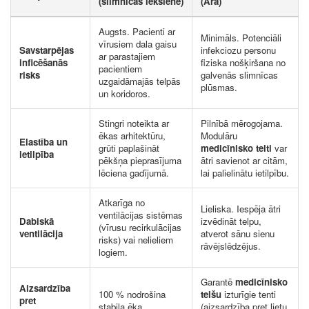
(slimnīcas iekšienē)
(Ārā)
Augsts. Pacienti ar
Minimāls. Potenciāli
vīrusiem dala gaisu
Savstarpējas
infekciozu personu
ar parastajiem
inficēšanās
fiziska nošķiršana no
pacientiem
risks
galvenās slimnīcas
uzgaidāmajās telpās
plūsmas.
un koridoros.
Stingri noteikta ar
Pilnībā mērogojama.
ēkas arhitektūru,
Modulāru
Elastība un
grūti paplašināt
medicīnisko telti
var
ietilpība
pēkšņa pieprasījuma
ātri savienot ar citām,
lēciena gadījumā.
lai palielinātu ietilpību.
Atkarīga no
Lieliska. Iespēja ātri
ventilācijas sistēmas
Dabiskā
izvēdināt telpu,
(vīrusu recirkulācijas
ventilācija
atverot sānu sienu
risks) vai nelieliem
rāvējslēdzējus.
logiem.
Garantē
medicīnisko
Aizsardzība
100 % nodrošina
telšu
izturīgie tenti
pret
stabila ēka.
(aizsardzība pret lietu,