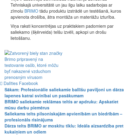
Tehniskajā universitātē un jau ilgu laiku sadarbojas ar
zīmolu
BRIMO
tādu produktu izstrādē un testēšanā, kuros
apvienota drošība, ātra montāža un materiāžu izturība.
Viņa raksti koncentrējas uz praktiskiem padomiem par
saliekamo (šķērveida) telšu izvēli, apkopi un drošu
lietoššanu.
Dalīties Facebook
Sākam: Profesionālie saliekamie ballīšu paviljoni un dārza
lapenes katrai svinībai un pasākumam
BRIMO saliekamie reklāmas teltis ar apdruku: Apskatiet
mūsu darbu piemērus
Saliekams telts pilsoniskajām apvienībām un biedrībām –
profesionāls risinājums
Dārza telts BRIMO ar moskītu tīklu: Ideāla aizsardzība pret
kukaiņiem un odiem