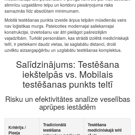
slimnīcu uzgaidāmo telpu un koridoru piesārņojuma risks
samazinās līdz absolūtam minimumam.
Mobilā testēšanas punkta izveide ārpus telpām mūsdienās vairs
nav loģistikas murgs. Pateicoties modernajai saliekamajai
konstrukcijai, izvietošanu var ātri pielāgot pašreizējām
vajadzībām. Turklāt personālam, kas strādā izolētā medicīniskajā
teltī, ir pietiekami daudz vietas, lai saglabātu distanci, droši
uzvilktu aizsargapģērbu un uzglabātu testēšanas komplektus.
Salīdzinājums: Testēšana
iekštelpās vs. Mobilais
testēšanas punkts teltī
Risku un efektivitātes analīze veselības
aprūpes iestādēm
Tradicionālā
Testēšana
Kritērijs /
testēšana
medicīniskajā teltī
Pieeja