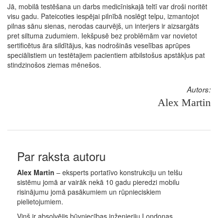
Jā, mobilā testēšana un darbs medicīniskajā teltī var droši noritēt
visu gadu. Pateicoties iespējai pilnībā noslēgt telpu, izmantojot
pilnas sānu sienas, nerodas caurvējš, un interjers ir aizsargāts
pret siltuma zudumiem. Iekšpusē bez problēmām var novietot
sertificētus āra sildītājus, kas nodrošinās veselības aprūpes
speciālistiem un testētajiem pacientiem atbilstošus apstākļus pat
stindzinošos ziemas mēnešos.
Autors:
Alex Martin
Par raksta autoru
Alex Martin
– eksperts portatīvo konstrukciju un telšu
sistēmu jomā ar vairāk nekā 10 gadu pieredzi mobilu
risinājumu jomā pasākumiem un rūpnieciskiem
pielietojumiem.
Viņš ir absolvējis būvniecības inženieriju Londonas