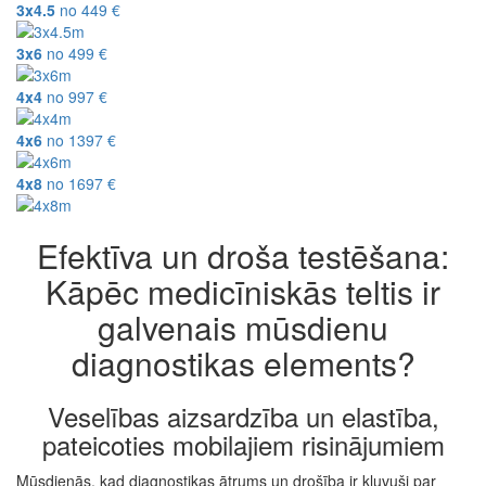
3x4.5
no
449
€
3x6
no
499
€
4x4
no
997
€
4x6
no
1397
€
4x8
no
1697
€
Efektīva un droša testēšana:
Kāpēc medicīniskās teltis ir
galvenais mūsdienu
diagnostikas elements?
Veselības aizsardzība un elastība,
pateicoties mobilajiem risinājumiem
Mūsdienās, kad diagnostikas ātrums un drošība ir kļuvuši par