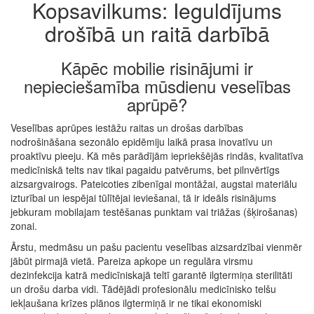
Kopsavilkums: Ieguldījums
drošībā un raitā darbībā
Kāpēc mobilie risinājumi ir
nepieciešamība mūsdienu veselības
aprūpē?
Veselības aprūpes iestāžu raitas un drošas darbības
nodrošināšana sezonālo epidēmiju laikā prasa inovatīvu un
proaktīvu pieeju. Kā mēs parādījām iepriekšējās rindās, kvalitatīva
medicīniskā telts nav tikai pagaidu patvērums, bet pilnvērtīgs
aizsargvairogs. Pateicoties zibenīgai montāžai, augstai materiālu
izturībai un iespējai tūlītējai ieviešanai, tā ir ideāls risinājums
jebkuram mobilajam testēšanas punktam vai triāžas (šķirošanas)
zonai.
Ārstu, medmāsu un pašu pacientu veselības aizsardzībai vienmēr
jābūt pirmajā vietā. Pareiza apkope un regulāra virsmu
dezinfekcija katrā medicīniskajā teltī garantē ilgtermiņa sterilitāti
un drošu darba vidi. Tādējādi profesionālu medicīnisko telšu
iekļaušana krīzes plānos ilgtermiņā ir ne tikai ekonomiski