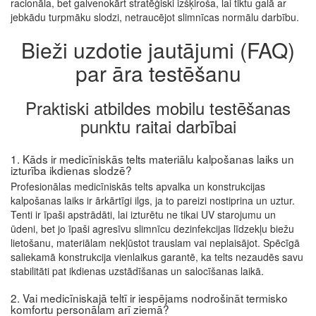
racionāla, bet galvenokārt stratēģiski izšķiroša, lai tiktu galā ar
jebkādu turpmāku slodzi, netraucējot slimnīcas normālu darbību.
Bieži uzdotie jautājumi (FAQ)
par āra testēšanu
Praktiski atbildes mobilu testēšanas
punktu raitai darbībai
1. Kāds ir medicīniskās telts materiālu kalpošanas laiks un
izturība ikdienas slodzē?
Profesionālas medicīniskās telts apvalka un konstrukcijas
kalpošanas laiks ir ārkārtīgi ilgs, ja to pareizi nostiprina un uztur.
Tenti ir īpaši apstrādāti, lai izturētu ne tikai UV starojumu un
ūdeni, bet jo īpaši agresīvu slimnīcu dezinfekcijas līdzekļu biežu
lietošanu, materiālam nekļūstot trauslam vai neplaisājot. Spēcīgā
saliekamā konstrukcija vienlaikus garantē, ka telts nezaudēs savu
stabilitāti pat ikdienas uzstādīšanas un salocīšanas laikā.
2. Vai medicīniskajā teltī ir iespējams nodrošināt termisko
komfortu personālam arī ziemā?