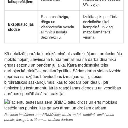
laikapstākļiem
UV, vēju).
Prasa pastāvīgu,
Izolēta apkope. Tiek
dārgu un
dezinficēta tikai
Ekspluatācijas
visaptverošu veselu
kompaktā un viegli
slodze
slimnīcu nodaļu
mazgājamā telts
dezinfekciju.
virsma.
Kā detalizēti parāda iepriekš minētais salīdzinājums, profesionālu
mobilo nojumju ieviešana fundamentāli maina darba dinamiku
gripas sezonu un pandēmiju laikā. Katra medicīniskā telts
darbojas kā efektīvs, neatkarīgs filtrs. Šādas darba vietas izveide
neprasa sarežģītas būvniecības izmaiņas vai ilgstošus
birokrātiskus saskaņojumus, kas to padara par ideālu, ļoti
funkcionālu instrumentu ātrās reaģēšanas dienestu un veselības
aprūpes speciālistu ātrai reakcijai.
Pacientu testēšana zem BRIMO telts, drošs un ērts mobilais testēšanas
punkts, kas gatavs ātram un drošam darbam