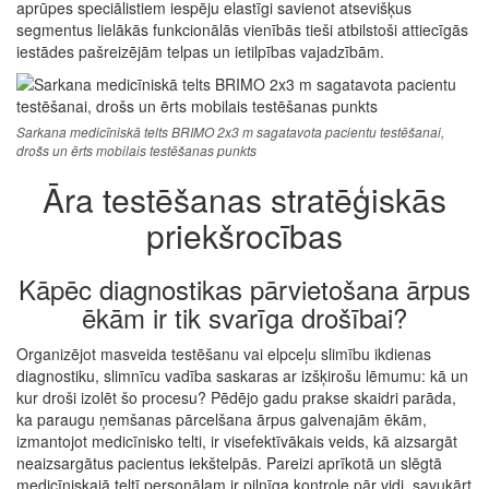
aprūpes speciālistiem iespēju elastīgi savienot atsevišķus
segmentus lielākās funkcionālās vienībās tieši atbilstoši attiecīgās
iestādes pašreizējām telpas un ietilpības vajadzībām.
Sarkana medicīniskā telts BRIMO 2x3 m sagatavota pacientu testēšanai,
drošs un ērts mobilais testēšanas punkts
Āra testēšanas stratēģiskās
priekšrocības
Kāpēc diagnostikas pārvietošana ārpus
ēkām ir tik svarīga drošībai?
Organizējot masveida testēšanu vai elpceļu slimību ikdienas
diagnostiku, slimnīcu vadība saskaras ar izšķirošu lēmumu: kā un
kur droši izolēt šo procesu? Pēdējo gadu prakse skaidri parāda,
ka paraugu ņemšanas pārcelšana ārpus galvenajām ēkām,
izmantojot medicīnisko telti, ir visefektīvākais veids, kā aizsargāt
neaizsargātus pacientus iekštelpās. Pareizi aprīkotā un slēgtā
medicīniskajā teltī personālam ir pilnīga kontrole pār vidi, savukārt