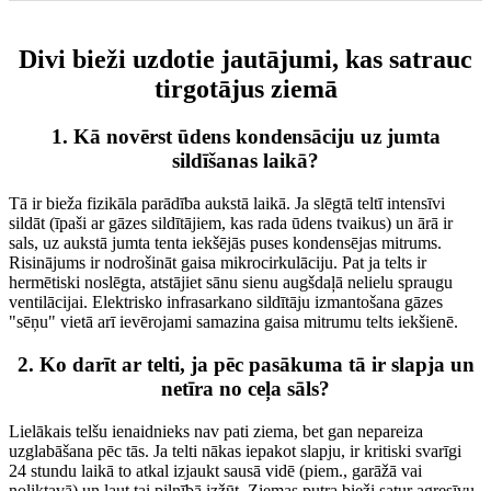
Divi bieži uzdotie jautājumi, kas satrauc
tirgotājus ziemā
1. Kā novērst ūdens kondensāciju uz jumta
sildīšanas laikā?
Tā ir bieža fizikāla parādība aukstā laikā. Ja slēgtā teltī intensīvi
sildāt (īpaši ar gāzes sildītājiem, kas rada ūdens tvaikus) un ārā ir
sals, uz aukstā jumta tenta iekšējās puses kondensējas mitrums.
Risinājums ir nodrošināt gaisa mikrocirkulāciju. Pat ja telts ir
hermētiski noslēgta, atstājiet sānu sienu augšdaļā nelielu spraugu
ventilācijai. Elektrisko infrasarkano sildītāju izmantošana gāzes
"sēņu" vietā arī ievērojami samazina gaisa mitrumu telts iekšienē.
2. Ko darīt ar telti, ja pēc pasākuma tā ir slapja un
netīra no ceļa sāls?
Lielākais telšu ienaidnieks nav pati ziema, bet gan nepareiza
uzglabāšana pēc tās. Ja telti nākas iepakot slapju, ir kritiski svarīgi
24 stundu laikā to atkal izjaukt sausā vidē (piem., garāžā vai
noliktavā) un ļaut tai pilnībā izžūt. Ziemas putra bieži satur agresīvu