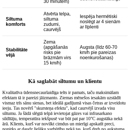
30 minūtēm)
Atvērta telpa,
Iespēja hermētiski
Siltuma
siltuma
noslēgt ar 4 sienām
komforts
zudumi,
ar līplenti
caurvējš
Zema
(apgāšanās
Augsta (līdz 60-70
Stabilitāte
risks pie
km/h pie pareizas
vējā
brāzmām virs
noenkurošanas)
15 km/h)
Kā saglabāt siltumu un klientu
Kvalitatīva ūdensnecaurlaidīga telts ir pamats, taču maksimālam
efektam tā ir pareizi jāizmanto. Ziemas mēnešos iesakām uzstādīt
vismaz trīs sānu sienas, bet ideālā gadījumā visas četras ar izveidotu
ieeju. Tas novērš "skursteņa efektu", kad caurvējš izvada visu
siltumu. Ja šādā slēgtā telpā ievietojat gāzes vai infrasarkano
sildītāju, temperatūra iekšpusē var būt pat par 10°C augstāka nekā
ārā. Klients, kurš var novilkt cimdus un mierīgi apskatīt preci,
nopirks ar daudz lielāku varbūtību nekā tas, kurš dreb no aukstuma.