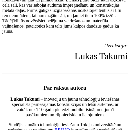
ceļa sāli, kas var sabojāt auduma impregnēšanu un konstrukcijas
metāla daļas. Pirms galīgās uzglabāšanas noskalojiet tentus ar tīru
remdenu ūdeni, lai nomazgātu sāli, un ļaujiet tiem 100% izžūt.
Tādējādi jūs novērsīsiet pelējuma veidošanos un materiāla
vājināšanos, pateicoties kam telts jums kalpos daudzus gadus kā
jauna.
Uzrakstīja:
Lukas Takumi
Par raksta autoru
Lukas Takumi
– inovāciju un jaunu tehnoloģiju ieviešanas
speciālists pārnēsājamās konstrukcijās un telšu sistēmās, ar
vairāk nekā 10 gadu pieredzi mobilo risinājumu jomā
pasākumiem un rūpnieciskiem lietojumiem.
Studējis jaunāko tehnoloģiju ieviešanu Tokijas universitātē un
sadarbojas ar uzņēmumu
BRIMO
inovatīvu telšu projektēšanā