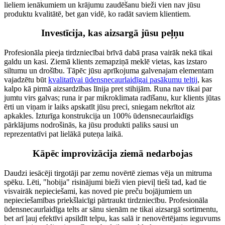
lieliem ienākumiem un krājumu zaudēšanu bieži vien nav jūsu
produktu kvalitātē, bet gan vidē, ko radāt saviem klientiem.
Investīcija, kas aizsargā jūsu peļņu
Profesionāla pieeja tirdzniecībai brīvā dabā prasa vairāk nekā tikai
galdu un kasi. Ziemā klients zemapziņā meklē vietas, kas izstaro
siltumu un drošību. Tāpēc jūsu aprīkojuma galvenajam elementam
vajadzētu būt
kvalitatīvai ūdensnecaurlaidīgai pasākumu teltij
, kas
kalpo kā pirmā aizsardzības līnija pret stihijām. Runa nav tikai par
jumtu virs galvas; runa ir par mikroklimata radīšanu, kur klients jūtas
ērti un viņam ir laiks apskatīt jūsu preci, sniegam nekrītot aiz
apkakles. Izturīga konstrukcija un 100% ūdensnecaurlaidīgs
pārklājums nodrošinās, ka jūsu produkti paliks sausi un
reprezentatīvi pat lielākā puteņa laikā.
Kāpēc improvizācija ziemā nedarbojas
Daudzi iesācēji tirgotāji par zemu novērtē ziemas vēja un mitruma
spēku. Lēti, "hobija" risinājumi bieži vien pieviļ tieši tad, kad tie
visvairāk nepieciešami, kas noved pie preču bojājumiem un
nepieciešamības priekšlaicīgi pārtraukt tirdzniecību. Profesionāla
ūdensnecaurlaidīga telts ar sānu sienām ne tikai aizsargā sortimentu,
bet arī ļauj efektīvi apsildīt telpu, kas salā ir nenovērtējams ieguvums