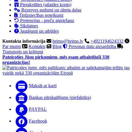
Pierakstīties (atlaides konts)
Rezerves audumi un rāmja daļas
Tirdzniecības noteikumi
Pretenzijas - preču atgriešana
Sīkdatnes
Jautājumi un atbildes
Kontakta informācija
brimo@brimo.lv
+4921194624332
Par mums
Kontakts
Blog
Personas datu aizsardzība
Transports un krājumi
Pateicoties Jūsu pirkumiem, mēs esam atbalstījuši 330
organizācijas!
Maksāt ar karti
Bankas pārskaitījums (piefaktūra)
PAYPAL
Facebook