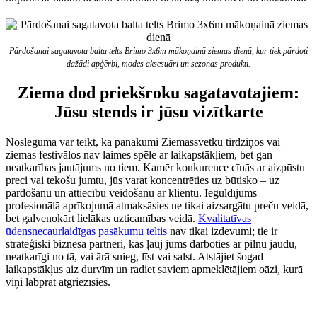
Pārdošanai sagatavota balta telts Brimo 3x6m mākoņainā ziemas dienā, kur tiek pārdoti
dažādi apģērbi, modes aksesuāri un sezonas produkti.
Ziema dod priekšroku sagatavotajiem:
Jūsu stends ir jūsu vizītkarte
Noslēgumā var teikt, ka panākumi Ziemassvētku tirdziņos vai
ziemas festivālos nav laimes spēle ar laikapstākļiem, bet gan
neatkarības jautājums no tiem. Kamēr konkurence cīnās ar aizpūstu
preci vai tekošu jumtu, jūs varat koncentrēties uz būtisko – uz
pārdošanu un attiecību veidošanu ar klientu. Ieguldījums
profesionālā aprīkojumā atmaksāsies ne tikai aizsargātu preču veidā,
bet galvenokārt lielākas uzticamības veidā.
Kvalitatīvas
ūdensnecaurlaidīgas pasākumu teltis
nav tikai izdevumi; tie ir
stratēģiski biznesa partneri, kas ļauj jums darboties ar pilnu jaudu,
neatkarīgi no tā, vai ārā snieg, līst vai salst. Atstājiet šogad
laikapstākļus aiz durvīm un radiet saviem apmeklētājiem oāzi, kurā
viņi labprāt atgriezīsies.