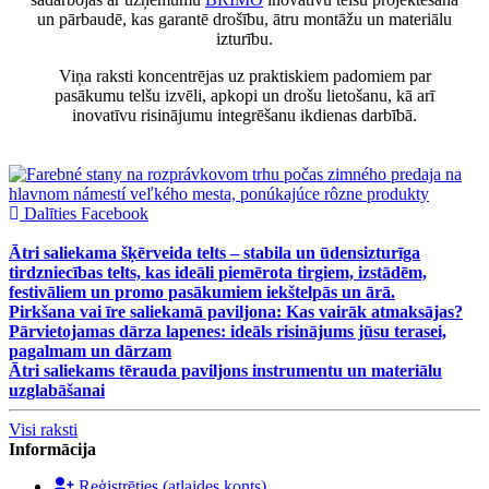
un pārbaudē, kas garantē drošību, ātru montāžu un materiālu
izturību.
Viņa raksti koncentrējas uz praktiskiem padomiem par
pasākumu telšu izvēli, apkopi un drošu lietošanu, kā arī
inovatīvu risinājumu integrēšanu ikdienas darbībā.
Dalīties Facebook
Ātri saliekama šķērveida telts – stabila un ūdensizturīga
tirdzniecības telts, kas ideāli piemērota tirgiem, izstādēm,
festivāliem un promo pasākumiem iekštelpās un ārā.
Pirkšana vai īre saliekamā paviljona: Kas vairāk atmaksājas?
Pārvietojamas dārza lapenes: ideāls risinājums jūsu terasei,
pagalmam un dārzam
Ātri saliekams tērauda paviljons instrumentu un materiālu
uzglabāšanai
Visi raksti
Informācija
Reģistrēties (atlaides konts)