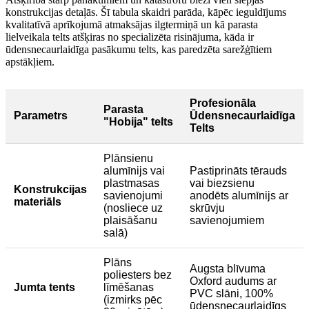
konstrukcijas detaļās. Šī tabula skaidri parāda, kāpēc ieguldījums
kvalitatīvā aprīkojumā atmaksājas ilgtermiņā un kā parasta
lielveikala telts atšķiras no specializēta risinājuma, kāda ir
ūdensnecaurlaidīga pasākumu telts, kas paredzēta sarežģītiem
apstākļiem.
Profesionāla
Parasta
Parametrs
Ūdensnecaurlaidīga
"Hobija" telts
Telts
Plānsienu
alumīnijs vai
Pastiprināts tērauds
plastmasas
vai biezsienu
Konstrukcijas
savienojumi
anodēts alumīnijs ar
materiāls
(nosliece uz
skrūvju
plaisāšanu
savienojumiem
salā)
Plāns
Augsta blīvuma
poliesters bez
Oxford audums ar
Jumta tents
līmēšanas
PVC slāni, 100%
(izmirks pēc
ūdensnecaurlaidīgs