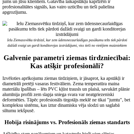
jums un jūsu klientiem. Gatavība laikapstākļu kaprīzēm ir
profesionalitātes signāls, kas vairo uzticību un tieši palielina
apgrozījumu.
Ielu Ziemassvētku tirdziņš, kur zem ūdensnecaurlaidīgas pasākumu telts tiek pārdoti
dažādi svaigi un gardi konditorejas izstrādājumi, viss tieši no vietējiem maizniekiem
Galvenie parametri ziemas tirdzniecībai:
Kas atšķir profesionāli?
Izvēloties aprīkojumu ziemas tirdziņiem, ir jāsaprot, ka apstākļi ir
diametrāli pretēji vasaras festivāliem. Zema temperatūra maina
materiālu īpašības – lēts PVC kļūst trausls un plaisā, savukārt plānie
alumīnija profili zem slapja sniega svara var neatgriezeniski
deformēties. Tāpēc profesionāls tirgotājs meklē ne tikai "jumtu", bet
kompleksu sistēmu, kas iztur dinamisku vēja slodzi un saglabā
siltumu iekšpusē.
Hobija risinājums vs. Profesionāls ziemas standarts
Atšķirība starp panākumiem un katastrofu bieži vien slēpjas