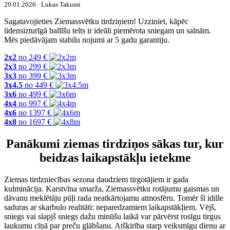
29.01.2026 · Lukas Takumi
Sagatavojieties Ziemassvētku tirdziņiem! Uzziniet, kāpēc
ūdensizturīgā ballīšu telts ir ideāli piemērota sniegam un salnām.
Mēs piedāvājam stabilu nojumi ar 5 gadu garantiju.
2x2
no
249
€
2x3
no
299
€
3x3
no
399
€
3x4.5
no
449
€
3x6
no
499
€
4x4
no
997
€
4x6
no
1397
€
4x8
no
1697
€
Panākumi ziemas tirdziņos sākas tur, kur
beidzas laikapstākļu ietekme
Ziemas tirdzniecības sezona daudziem tirgotājiem ir gada
kulminācija. Karstvīna smarža, Ziemassvētku rotājumu gaismas un
dāvanu meklētāju pūļi rada neatkārtojamu atmosfēru. Tomēr šī idille
saduras ar skarbulo realitāti: neparedzamiem laikapstākļiem. Vējš,
sniegs vai slapjš sniegs dažu minūšu laikā var pārvērst rosīgu tirgus
laukumu cīņā par preču glābšanu. Atšķirība starp veiksmīgu dienu ar