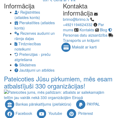
Informācija
Kontakta
informācija
Reģistrēties
(atlaides konts)
brimo@brimo.lv
Pierakstīties (atlaides
+4921194624332
Par
konts)
mums
Kontakts
Blog
Rezerves audumi un
Personas datu aizsardzība
rāmja daļas
Transports un krājumi
Tirdzniecības
Maksāt ar karti
noteikumi
Pretenzijas - preču
atgriešana
Sīkdatnes
Jautājumi un atbildes
Pateicoties Jūsu pirkumiem, mēs esam
atbalstījuši 330 organizācijas!
Bankas pārskaitījums (piefaktūra)
PAYPAL
Facebook
Youtube
Pinterest