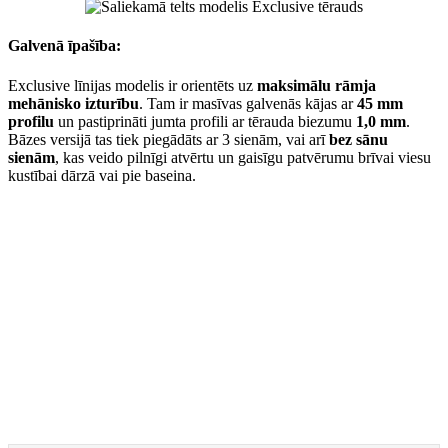
Galvenā īpašība:
Exclusive līnijas modelis ir orientēts uz
maksimālu rāmja
mehānisko izturību
. Tam ir masīvas galvenās kājas ar
45 mm
profilu
un pastiprināti jumta profili ar tērauda biezumu
1,0 mm
.
Bāzes versijā tas tiek piegādāts ar 3 sienām, vai arī
bez sānu
sienām
, kas veido pilnīgi atvērtu un gaisīgu patvērumu brīvai viesu
kustībai dārzā vai pie baseina.