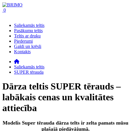
0
Saliekamās teltis
Pasākumu teltis
Teltis ar druku
Piederumi
Galdi un krēsli
Kontakts
Saliekamās teltis
SUPER tērauda
Dārza teltis SUPER tērauds –
labākais cenas un kvalitātes
attiecība
Modelis Super tērauda dārza telts ir zelta pamats mūsu
plašajā piedāvājumā.