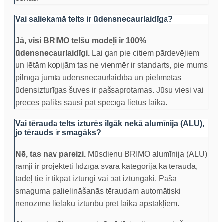
Vai saliekamā telts ir ūdensnecaurlaidīga?
Jā, visi BRIMO telšu modeļi ir 100%
ūdensnecaurlaidīgi.
Lai gan pie citiem pārdevējiem
un lētām kopijām tas ne vienmēr ir standarts, pie mums
pilnīga jumta ūdensnecaurlaidība un pielīmētas
ūdensizturīgas šuves ir pašsaprotamas. Jūsu viesi vai
preces paliks sausi pat spēcīga lietus laikā.
Vai tērauda telts izturēs ilgāk nekā alumīnija (ALU),
jo tērauds ir smagāks?
Nē, tas nav pareizi.
Mūsdienu BRIMO alumīnija (ALU)
rāmji ir projektēti līdzīgā svara kategorijā kā tērauda,
tādēļ tie ir tikpat izturīgi vai pat izturīgāki. Pašā
smaguma palielināšanās tēraudam automātiski
nenozīmē lielāku izturību pret laika apstākļiem.