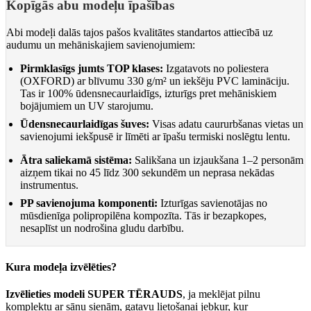
Kopīgās abu modeļu īpašības
Abi modeļi dalās tajos pašos kvalitātes standartos attiecībā uz
audumu un mehāniskajiem savienojumiem:
Pirmklasīgs jumts TOP klases:
Izgatavots no poliestera
(OXFORD) ar blīvumu 330 g/m² un iekšēju PVC lamināciju.
Tas ir 100% ūdensnecaurlaidīgs, izturīgs pret mehāniskiem
bojājumiem un UV starojumu.
Ūdensnecaurlaidīgas šuves:
Visas adatu caururbšanas vietas un
savienojumi iekšpusē ir līmēti ar īpašu termiski noslēgtu lentu.
Ātra saliekamā sistēma:
Salikšana un izjaukšana 1–2 personām
aizņem tikai no 45 līdz 300 sekundēm un neprasa nekādas
instrumentus.
PP savienojuma komponenti:
Izturīgas savienotājas no
mūsdienīga polipropilēna kompozīta. Tās ir bezapkopes,
nesaplīst un nodrošina gludu darbību.
Kura modeļa izvēlēties?
Izvēlieties modeli SUPER TĒRAUDS
, ja meklējat pilnu
komplektu ar sānu sienām, gatavu lietošanai jebkur, kur