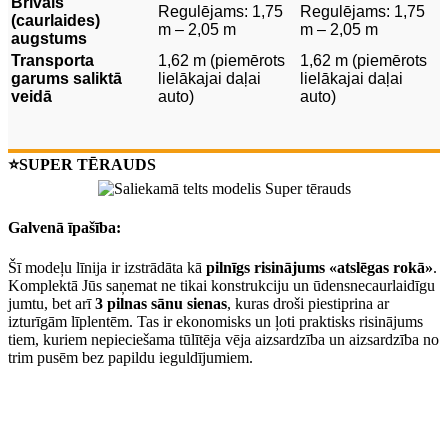
Brīvais
Regulējams: 1,75
Regulējams: 1,75
(caurlaides)
m – 2,05 m
m – 2,05 m
augstums
Transporta
1,62 m (piemērots
1,62 m (piemērots
garums saliktā
lielākajai daļai
lielākajai daļai
veidā
auto)
auto)
⭐SUPER TĒRAUDS
Galvenā īpašība:
Šī modeļu līnija ir izstrādāta kā
pilnīgs risinājums «atslēgas rokā»
.
Komplektā Jūs saņemat ne tikai konstrukciju un ūdensnecaurlaidīgu
jumtu, bet arī
3 pilnas sānu sienas
, kuras droši piestiprina ar
izturīgām līplentēm. Tas ir ekonomisks un ļoti praktisks risinājums
tiem, kuriem nepieciešama tūlītēja vēja aizsardzība un aizsardzība no
trim pusēm bez papildu ieguldījumiem.