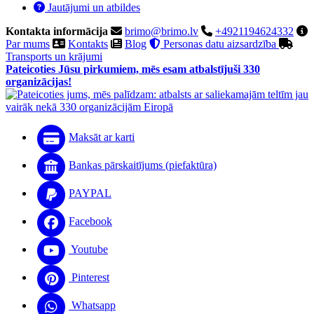
Jautājumi un atbildes
Kontakta informācija
brimo@brimo.lv
+4921194624332
Par mums
Kontakts
Blog
Personas datu aizsardzība
Transports un krājumi
Pateicoties Jūsu pirkumiem, mēs esam atbalstījuši 330
organizācijas!
Maksāt ar karti
Bankas pārskaitījums (piefaktūra)
PAYPAL
Facebook
Youtube
Pinterest
Whatsapp