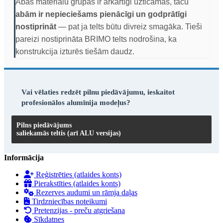
Abas materiālu grupas ir ārkārtīgi uzticamas, taču
abām ir nepieciešams pienācīgi un godprātīgi
nostiprināt
— pat ja telts būtu divreiz smagāka. Tieši
pareizi nostiprināta BRIMO telts nodrošina, ka
konstrukcija izturēs tiešām daudz.
Vai vēlaties redzēt pilnu piedāvājumu, ieskaitot
profesionālos alumīnija modeļus?
Pilns piedāvājums
saliekamās teltis (arī ALU versijas)
Informācija
Reģistrēties (atlaides konts)
Pierakstīties (atlaides konts)
Rezerves audumi un rāmja daļas
Tirdzniecības noteikumi
Pretenzijas - preču atgriešana
Sīkdatnes