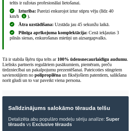
teltis ir ražotas profesionālai lietošanai.
Izturība:
Pareizi enkurojot iztur stipru vēju (līdz 40
km/h
).
Ātra uzstādīšana:
Uzstāda jau 45 sekunžu laikā.
Pilnīga aprīkojuma komplektācija:
Cenā iekļautas 3
pilnās sienas, enkurošanas mietiņi un aizsargapvalks.
Tā ir stabila šķēru tipa telts ar
100% ūdensnecaurlaidīgu audumu
.
Lielisks partneris regulāriem pasākumiem, piemēram, preču
tirdzniecībai un pakalpojumu prezentēšanai. Pateicoties stingriem
savienotājiem no
polipropilēna
un fiksējošiem patentiem, salikšana
norit gludi un to var paveikt viena persona.
Salīdzinājums salokāmo tērauda telšu
Detalizēta abu populāro modeļu sēriju analīze:
Super
tērauds
vs
Exclusive tērauds