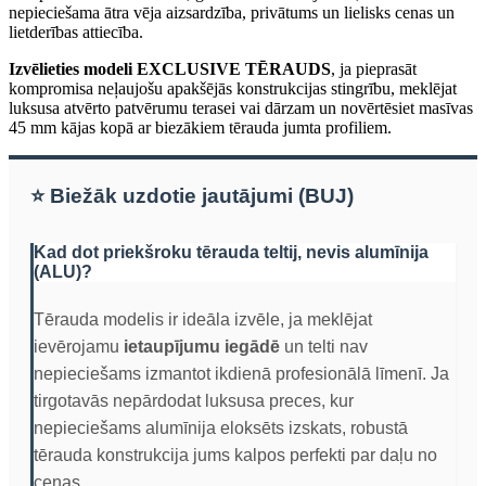
nepieciešama ātra vēja aizsardzība, privātums un lielisks cenas un
lietderības attiecība.
Izvēlieties modeli EXCLUSIVE TĒRAUDS
, ja pieprasāt
kompromisa neļaujošu apakšējās konstrukcijas stingrību, meklējat
luksusa atvērto patvērumu terasei vai dārzam un novērtēsiet masīvas
45 mm kājas kopā ar biezākiem tērauda jumta profiliem.
⭐ Biežāk uzdotie jautājumi (BUJ)
Kad dot priekšroku tērauda teltij, nevis alumīnija
(ALU)?
Tērauda modelis ir ideāla izvēle, ja meklējat
ievērojamu
ietaupījumu iegādē
un telti nav
nepieciešams izmantot ikdienā profesionālā līmenī. Ja
tirgotavās nepārdodat luksusa preces, kur
nepieciešams alumīnija eloksēts izskats, robustā
tērauda konstrukcija jums kalpos perfekti par daļu no
cenas.