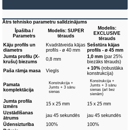
Ātrs tehnisko parametru salīdzinājums
Modelis:
Īpašība /
Modelis: SUPER
EXCLUSIVE
Parametrs
tērauds
tērauds
Kāju profils un
Kvadrātveida kājas
Sešstūra kājas
diametrs
profils - ø 40 mm
profils - ø 45 mm
Jumta profilu (X-
1,0 mm
(par 25%
0,8 mm
krušu) biezums
biezāks tērauds)
+ 10%
(robustāka
Paša rāmja masa
Viegls
konstrukcija)
Konstrukcija +
Konstrukcija +
Pamata
Jumts + 3 sānu
Jumts + 3 sānu
komplektācija
sienas (arī bez
sienas
sienām)
Jumta profila
15 x 25 mm
15 x 25 mm
izmērs
Uzstādīšanas
jau 45 sekundēs
jau 45 sekundēs
ātrums
Ūdensizturība
100%
100%