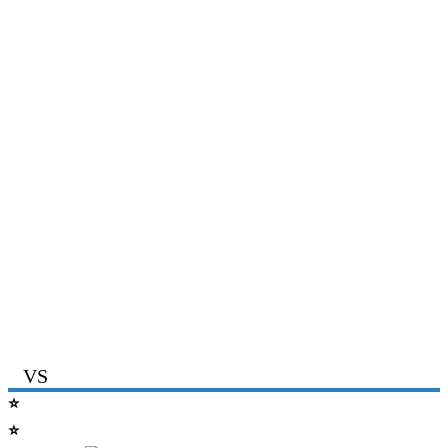
VS
⭐
EXCLUSIVE TĒRAUDS bez sienām
⭐
EXCLUSIVE TĒRAUDS ar sienām