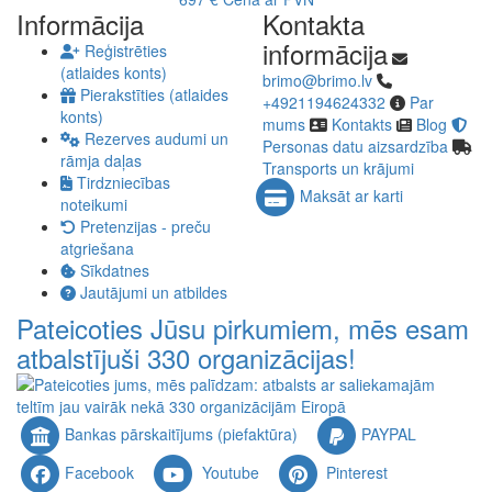
Informācija
Kontakta
informācija
Reģistrēties
(atlaides konts)
brimo@brimo.lv
Pierakstīties (atlaides
+4921194624332
Par
konts)
mums
Kontakts
Blog
Rezerves audumi un
Personas datu aizsardzība
rāmja daļas
Transports un krājumi
Tirdzniecības
Maksāt ar karti
noteikumi
Pretenzijas - preču
atgriešana
Sīkdatnes
Jautājumi un atbildes
Pateicoties Jūsu pirkumiem, mēs esam
atbalstījuši 330 organizācijas!
Bankas pārskaitījums (piefaktūra)
PAYPAL
Facebook
Youtube
Pinterest