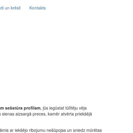
di un krēsli
Kontakts
m sešstūra profilam
, jūs iegūstat tūlītēju vēja
s sienas aizsargā preces, kamēr atvērta priekšējā
 rāmis ar iekšējo ribojumu nešūpojas un sniedz mūrētas