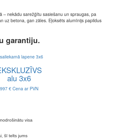
rā – nekādu sarežģītu sasiešanu un spraugas, pa
gan uz betona, gan zāles. Eļoksēts alumīnijs papildus
u garantiju.
EKSKLUZĪVS
alu 3x6
997 €
Cena ar PVN
 nodrošinātu visa
 šī telts jums