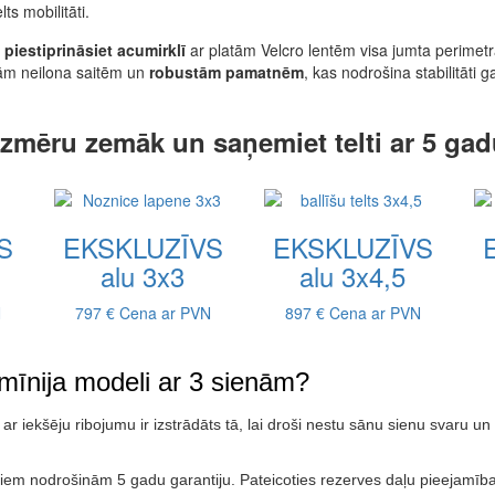
ts mobilitāti.
piestiprināsiet acumirklī
ar platām Velcro lentēm visa jumta perimet
gām neilona saitēm un
robustām pamatnēm
, kas nodrošina stabilitāti 
 izmēru zemāk un saņemiet telti ar 5 gad
S
EKSKLUZĪVS
EKSKLUZĪVS
alu 3x3
alu 3x4,5
N
797 €
Cena ar PVN
897 €
Cena ar PVN
umīnija modeli ar 3 sienām?
ar iekšēju ribojumu ir izstrādāts tā, lai droši nestu sānu sienu svaru un
em nodrošinām 5 gadu garantiju. Pateicoties rezerves daļu pieejamībai,