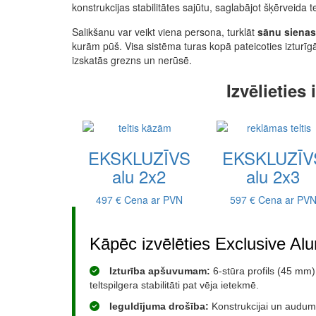
konstrukcijas stabilitātes sajūtu, saglabājot šķērveida tel
Salikšanu var veikt viena persona, turklāt
sānu sienas 
kurām pūš. Visa sistēma turas kopā pateicoties izturī
izskatās grezns un nerūsē.
Izvēlieties
EKSKLUZĪVS
EKSKLUZĪV
alu 2x2
alu 2x3
497 €
Cena ar PVN
597 €
Cena ar PV
Kāpēc izvēlēties Exclusive Al
Izturība apšuvumam:
6‑stūra profils (45 mm) 
teltspilgera stabilitāti pat vēja ietekmē.
Ieguldījuma drošība:
Konstrukcijai un audumi