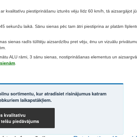
ar kvalitatīvu piestiprināšanu izturēs vēju līdz 60 km/h, tā aizsargājot j
 45 sekunžu laikā. Sānu sienas pēc tam ātri piestiprina ar platām līplen
nas sienas radīs tūlītēju aizsardzību pret vēju, ēnu un vizuālu privātumu,
zēm.
nātu ALU rāmi, 3 sānu sienas, nostiprināšanas elementus un aizsargvā
z sienām
.
 pilnu sortimentu, kur atradīsiet risinājumus katram
bkuriem laikapstākļiem.
ns kvalitatīvu
 telšu piedāvājums