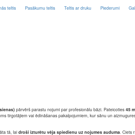
ās teltis
Pasākumu teltis
Teltis ar druku
Piederumi
Gal
sienas)
pārvērš parastu nojumi par profesionālu bāzi. Pateicoties
45 m
ājums tirgotājiem vai ēdināšanas pakalpojumiem, kur sānu un aizmugure
ta tā, lai
droši izturētu vēja spiedienu uz nojumes auduma
. Ciets