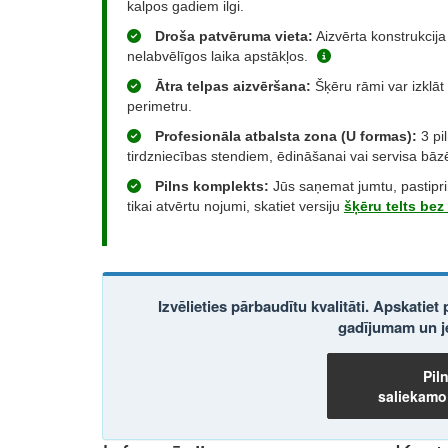
kalpos gadiem ilgi.
Droša patvēruma vieta:
Aizvērta konstrukcija 
nelabvēlīgos laika apstākļos.
Ātra telpas aizvēršana:
Šķēru rāmi var izklāt
perimetru.
Profesionāla atbalsta zona (U formas):
3 pil
tirdzniecības stendiem, ēdināšanai vai servisa bā
Pilns komplekts:
Jūs saņemat jumtu, pastipri
tikai atvērtu nojumi, skatiet versiju
šķēru telts be
Izvēlieties pārbaudītu kvalitāti. Apskatiet
gadījumam un je
Pil
saliekamo