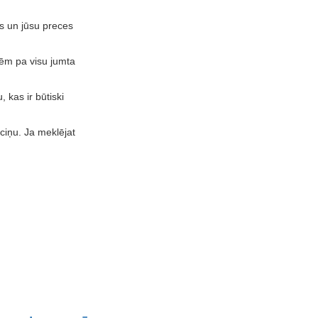
ūs un jūsu preces
tēm pa visu jumta
 kas ir būtiski
ciņu. Ja meklējat