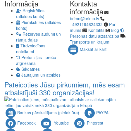
Informācija
Kontakta
informācija
Reģistrēties
(atlaides konts)
brimo@brimo.lv
Pierakstīties (atlaides
+4921194624332
Par
konts)
mums
Kontakts
Blog
Rezerves audumi un
Personas datu aizsardzība
rāmja daļas
Transports un krājumi
Tirdzniecības
Maksāt ar karti
noteikumi
Pretenzijas - preču
atgriešana
Sīkdatnes
Jautājumi un atbildes
Pateicoties Jūsu pirkumiem, mēs esam
atbalstījuši 330 organizācijas!
Bankas pārskaitījums (piefaktūra)
PAYPAL
Facebook
Youtube
Pinterest