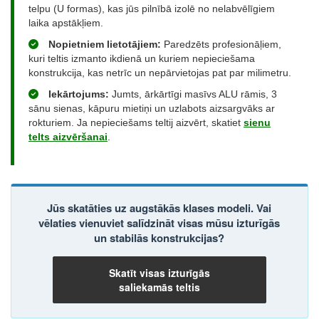
telpu (U formas), kas jūs pilnībā izolē no nelabvēlīgiem
laika apstākļiem.
Nopietniem lietotājiem:
Paredzēts profesionāļiem,
kuri teltis izmanto ikdienā un kuriem nepieciešama
konstrukcija, kas netrīc un nepārvietojas pat par milimetru.
Iekārtojums:
Jumts, ārkārtīgi masīvs ALU rāmis, 3
sānu sienas, kāpuru mietiņi un uzlabots aizsargvāks ar
rokturiem. Ja nepieciešams teltij aizvērt, skatiet
sienu
telts aizvēršanai
.
Jūs skatāties uz augstākās klases modeli. Vai
vēlaties vienuviet salīdzināt visas mūsu izturīgās
un stabilās konstrukcijas?
Skatīt visas izturīgās
saliekamās teltis