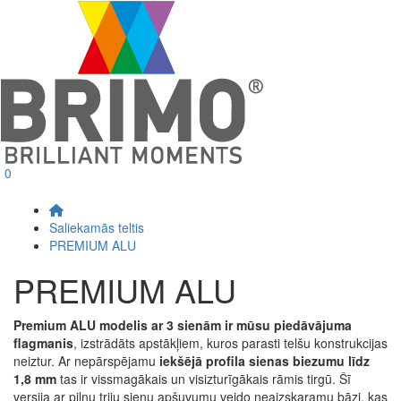
0
Saliekamās teltis
PREMIUM ALU
PREMIUM ALU
Premium ALU modelis ar 3 sienām ir mūsu piedāvājuma
flagmanis
, izstrādāts apstākļiem, kuros parasti telšu konstrukcijas
neiztur. Ar nepārspējamu
iekšējā profila sienas biezumu līdz
1,8 mm
tas ir vissmagākais un visizturīgākais rāmis tirgū. Šī
versija ar pilnu triju sienu apšuvumu veido neaizskaramu bāzi, kas