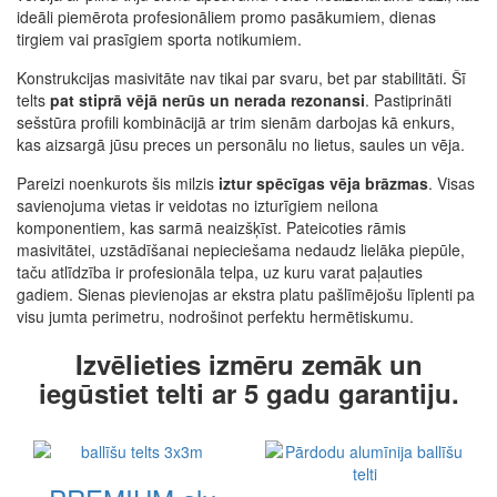
ideāli piemērota profesionāliem promo pasākumiem, dienas
tirgiem vai prasīgiem sporta notikumiem.
Konstrukcijas masivitāte nav tikai par svaru, bet par stabilitāti. Šī
telts
pat stiprā vējā nerūs un nerada rezonansi
. Pastiprināti
sešstūra profili kombinācijā ar trim sienām darbojas kā enkurs,
kas aizsargā jūsu preces un personālu no lietus, saules un vēja.
Pareizi noenkurots šis milzis
iztur spēcīgas vēja brāzmas
. Visas
savienojuma vietas ir veidotas no izturīgiem neilona
komponentiem, kas sarmā neaizšķīst. Pateicoties rāmis
masivitātei, uzstādīšanai nepieciešama nedaudz lielāka piepūle,
taču atlīdzība ir profesionāla telpa, uz kuru varat paļauties
gadiem. Sienas pievienojas ar ekstra platu pašlīmējošu līplenti pa
visu jumta perimetru, nodrošinot perfektu hermētiskumu.
Izvēlieties izmēru zemāk un
iegūstiet telti ar 5 gadu garantiju.