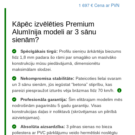
1 697 €
Cena ar PVN
Kāpēc izvēlēties Premium
Alumīnija modeli ar 3 sānu
sienām?
Spēcīgākais tirgū:
Profilu sieniņu ārkārtēja biezums
līdz 1,8 mm padara šo rāmi par smagāko un masīvāko
konstrukciju mūsu piedāvājumā, dimensionētu
maksimālam slodzei.
Nekompromisa stabilitāte:
Pateicoties lielai svaram
un 3 sānu sienām, jūs iegūstat “betona” stiprību, kas
pareizi piespraužot izturēs vēja brāzmas līdz 70 km/h.
Profesionāla garantija:
Šim elitārajam modelim mēs
nodrošinām pagarinātu 5 gadu garantiju. Visas
konstrukcijas daļas ir noliktavā (skrūvējamas un pilnībā
aizvietojamas).
Absolūta aizsardzība:
3 pilnas sienas no bieza
poliestera ar PVC pārklājumu veido hermētiski noslēgtu